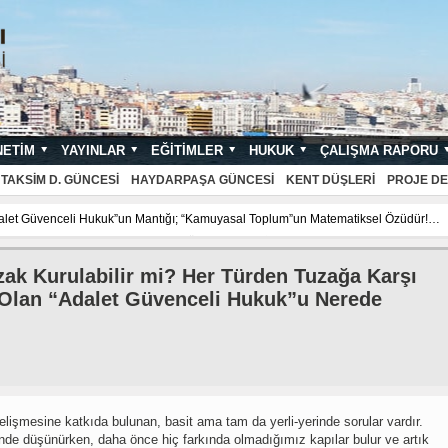
NETIM
YAYINLAR
EĞITIMLER
HUKUK
ÇALIŞMA RAPORU
NDARTLARI
TAKSIM D. GÜNCESI
HAYDARPAŞA GÜNCESI
KENT DÜŞLERI
PROJE DE
let Güvenceli Hukuk”un Mantığı; “Kamuyasal Toplum”un Matematiksel Özüdür!…
amuyasal Toplum”un Matematiksel Özüdür!…
İstanbul’a dair
Ne Kadar Güzel
amuyasal Toplum”un Matematiksel Özüdür!…
İstanbul’a dair
Ne Kadar Güzel
zak Kurulabilir mi? Her Türden Tuzağa Karşı
 Olan “Adalet Güvenceli Hukuk”u Nerede
gelişmesine katkıda bulunan, basit ama tam da yerli-yerinde sorular vardır.
inde düşünürken, daha önce hiç farkında olmadığımız kapılar bulur ve artık