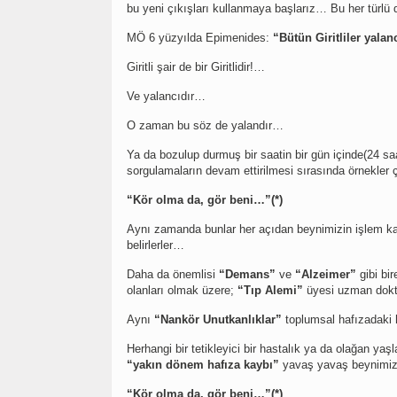
bu yeni çıkışları kullanmaya başlarız… Bu her türlü 
MÖ 6 yüzyılda Epimenides:
“Bütün Giritliler yalanc
Giritli şair de bir Giritlidir!…
Ve yalancıdır…
O zaman bu söz de yalandır…
Ya da bozulup durmuş bir saatin bir gün içinde(24 sa
sorgulamaların devam ettirilmesi sırasında örnekler ç
“Kör olma da, gör beni…”(*)
Aynı zamanda bunlar her açıdan beynimizin işlem kap
belirlerler…
Daha da önemlisi
“Demans”
ve
“Alzeimer”
gibi bi
olanları olmak üzere;
“Tıp Alemi”
üyesi uzman dokt
Aynı
“Nankör Unutkanlıklar”
toplumsal hafızadaki h
Herhangi bir tetikleyici bir hastalık ya da olağan ya
“yakın dönem hafıza kaybı”
yavaş yavaş beynimiz
“Kör olma da, gör beni…”(*)