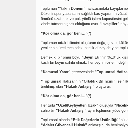
Toplumun
“Yakın Dönem”
hafızasındaki kayıplar is
Düzenli spor yapanların sağlıklı kas yapısının vücut
ömrünü uzatmak ve çok yönlü işlem kapasitesini gel
zinde tutmanın şartı olduğunu aynı
“İsveçliler”
söyl
“Kör olma da, gör beni…”(*)
Toplumun ortak bilincini oluşturan doğa, çevre, kültür
yenilerinin üretilmesindeki nitelik düzey de yine topl
Demek ki bir ömür boyu
“Beyin Eti”
nin %10’luk kıs
kaslı bir beyin sahibi olmak, her beynin özlemi değil
“Kamusal Yarar”
çerçevesinde
“Toplumsal Hafıza
“Toplumsal Hafıza”
nın
“Ortaklık Bilincini”
ise
“H
üretilmiş olan
“Hukuk Anlayışı”
oluşturur.
“Kör olma da, gör beni…”(*)
Her türlü
“Özel/Keyfiyetten Uzak”
oluşuyla
“Niceli
sahip bir
“Hukuk Anlayışı”
aynı toplumun yüce gönü
Toplumsal alanda
“Etik Değerlerin Üstünlüğü”
nü k
“Adalet Güvenceli Hukuk”
anlayışını da benimsiyor