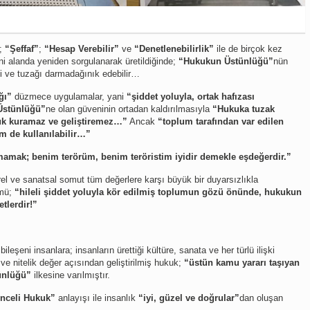
;
“Şeffaf”
;
“Hesap Verebilir”
ve
“Denetlenebilirlik”
ile de birçok kez
ni alanda yeniden sorgulanarak üretildiğinde;
“Hukukun Üstünlüğü”
nün
yi ve tuzağı darmadağınık edebilir…
ğı”
düzmece uygulamalar, yani
“şiddet yoluyla, ortak hafızası
stünlüğü”
ne olan güveninin ortadan kaldırılmasıyla
“Hukuka tuzak
kuk kuramaz ve geliştiremez…”
Ancak
“toplum tarafından var edilen
 de kullanılabilir…”
mamak; benim terörüm, benim teröristim iyidir demekle eşdeğerdir.”
ürel ve sanatsal somut tüm değerlere karşı büyük bir duyarsızlıkla
ümü;
“hileli şiddet yoluyla kör edilmiş toplumun gözü önünde, hukukun
tlerdir!”
şeni insanlara; insanların ürettiği kültüre, sanata ve her türlü ilişki
k ve nitelik değer açısından geliştirilmiş hukuk;
“üstün kamu yararı taşıyan
ünlüğü”
ilkesine varılmıştır.
nceli Hukuk”
anlayışı ile insanlık
“iyi, güzel ve doğrular”
dan oluşan