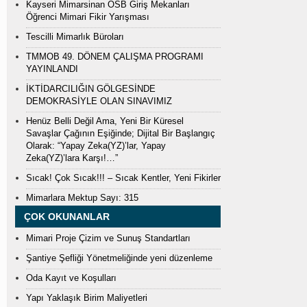
Kayseri Mimarsinan OSB Giriş Mekanları
Öğrenci Mimari Fikir Yarışması
Tescilli Mimarlık Büroları
TMMOB 49. DÖNEM ÇALIŞMA PROGRAMI
YAYINLANDI
İKTİDARCILIĞIN GÖLGESİNDE
DEMOKRASİYLE OLAN SINAVIMIZ
Henüz Belli Değil Ama, Yeni Bir Küresel
Savaşlar Çağının Eşiğinde; Dijital Bir Başlangıç
Olarak: “Yapay Zeka(YZ)’lar, Yapay
Zeka(YZ)’lara Karşı!…”
Sıcak! Çok Sıcak!!! – Sıcak Kentler, Yeni Fikirler
Mimarlara Mektup Sayı: 315
ÇOK OKUNANLAR
Mimari Proje Çizim ve Sunuş Standartları
Şantiye Şefliği Yönetmeliğinde yeni düzenleme
Oda Kayıt ve Koşulları
Yapı Yaklaşık Birim Maliyetleri