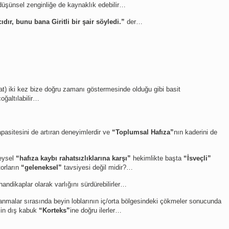
düşünsel zenginliğe de kaynaklık edebilir…
ıdır, bunu bana Giritli bir şair söyledi.”
der…
at) iki kez bize doğru zamanı göstermesinde olduğu gibi basit
oğaltılabilir…
asitesini de artıran deneyimlerdir ve
“Toplumsal Hafıza”
nın kaderini de
reysel
“hafıza kaybı rahatsızlıklarına karşı”
hekimlikte başta
“İsveçli”
orların
“geleneksel”
tavsiyesi değil midir?…
andikaplar olarak varlığını sürdürebilirler…
şlanmalar sırasında beyin loblarının iç/orta bölgesindeki çökmeler sonucunda
in dış kabuk
“Korteks”
ine doğru ilerler…