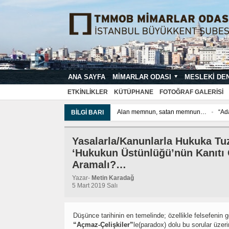
ANA SAYFA
MIMARLAR ODASI
MESLEKI DE
MIMARI PROJE ÇIZIM VE SUNUŞ STA
ETKINLIKLER
KÜTÜPHANE
FOTOĞRAF GALERISI
Alan memnun, satan memnun…
“Ada
BILGI BARI
“Adalet Güvenceli Hukuk”un Mantığı; “K
“Adalet Güvenceli Hukuk”un Mantığı; “K
Yasalarla/Kanunlarla Hukuka Tu
‘Hukukun Üstünlüğü’nün Kanıtı
Aramalı?…
Yazar-
Metin Karadağ
5 Mart 2019 Salı
Düşünce tarihinin en temelinde; özellikle felsefenin 
“Açmaz-Çelişkiler”
le(paradox) dolu bu sorular üzer