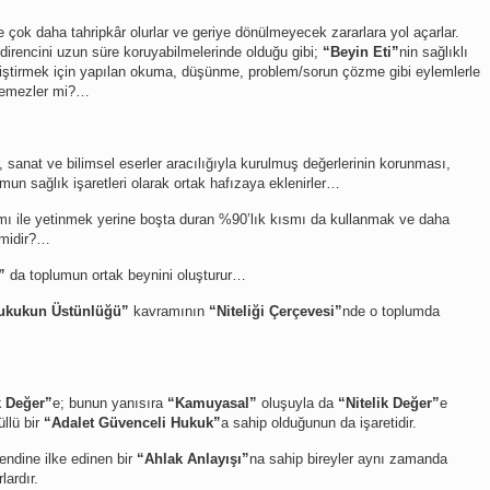
e çok daha tahripkâr olurlar ve geriye dönülmeyecek zararlara yol açarlar.
 direncini uzun süre koruyabilmelerinde olduğu gibi;
“Beyin Eti”
nin sağlıklı
iştirmek için yapılan okuma, düşünme, problem/sorun çözme gibi eylemlerle
emezler mi?…
, sanat ve bilimsel eserler aracılığıyla kurulmuş değerlerinin korunması,
umun sağlık işaretleri olarak ortak hafızaya eklenirler…
mı ile yetinmek yerine boşta duran %90’lık kısmı da kullanmak ve daha
 midir?…
”
da toplumun ortak beynini oluşturur…
ukukun Üstünlüğü”
kavramının
“Niteliği Çerçevesi”
nde o toplumda
k Değer”
e; bunun yanısıra
“Kamuyasal”
oluşuyla da
“Nitelik Değer”
e
llü bir
“Adalet Güvenceli Hukuk”
a sahip olduğunun da işaretidir.
endine ilke edinen bir
“Ahlak Anlayışı”
na sahip bireyler aynı zamanda
lardır.