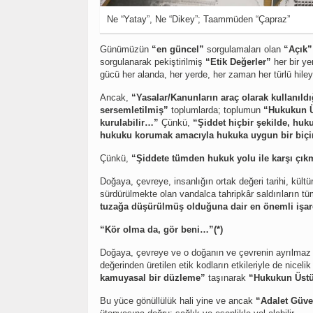
Ne “Yatay”, Ne “Dikey”; Taammüden “Çapraz”
Günümüzün
“en güncel”
sorgulamaları olan
“Açık”
sorgulanarak pekiştirilmiş
“Etik Değerler”
her bir ye
gücü her alanda, her yerde, her zaman her türlü hile
Ancak,
“Yasalar/Kanunların araç olarak kullanıldı
sersemletilmiş”
toplumlarda; toplumun
“Hukukun Ü
kurulabilir…”
Çünkü,
“Şiddet hiçbir şekilde, hu
hukuku korumak amacıyla hukuka uygun bir biçim
Çünkü,
“Şiddete tümden hukuk yolu ile karşı çık
Doğaya, çevreye, insanlığın ortak değeri tarihi, kült
sürdürülmekte olan vandalca tahripkâr saldırıların t
tuzağa düşürülmüş olduğuna dair en önemli işare
“Kör olma da, gör beni…”(*)
Doğaya, çevreye ve o doğanın ve çevrenin ayrılmaz bile
değerinden üretilen etik kodların etkileriyle de niceli
kamuyasal bir düzleme”
taşınarak
“Hukukun Üst
Bu yüce gönüllülük hali yine ve ancak
“Adalet Güve