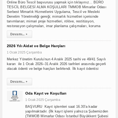
Online Büro Tescil başvurusu yapmak için tıklayınız… BÜRO
TESCİL BELGESİ ALMA KOŞULLARI TMMOB Mimarlar Odası
Serbest Mimarlık Hizmetlerini Uygulama, Tescil ve Mesleki
Denetim Yönetmeliği gereği; mimarlık hizmetleri içerisinde
tanımlanan; mimari proje hizmetleri, rölöve, restitüsyon,
restorasyon çalışmaları, imar planlama çalışmaları, koruma
Devamı...
▸
2026 Yılı Aidat ve Belge Harçları
1 Ocak 2025 Çarşamba
Merkez Yönetim Kurulu’nun 4 Aralık 2025 tarihi ve 49/41 Sayılı
kararı ile 1 Ocak 2026–31 Aralık 2026 tarihleri arasında geçerli
olacak ödenti ve belge harçları belirlendi. İlk kayıt ödentisi
Devamı...
▸
Oda Kayıt ve Koşulları
1 Ocak 2025 Çarşamba
BAŞVURU Kayıt işlemleri saat 16.30’a kadar
yapılmaktadır. (İlk kayıt işlemi yalnızca Şubemizden
(TMMOB Mimarlar Odası İstanbul Büyükkent Şubesi