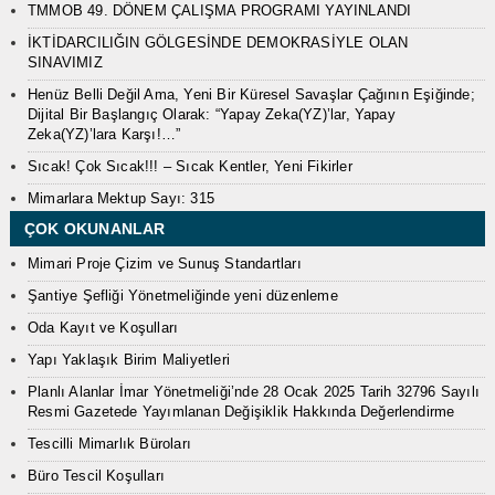
TMMOB 49. DÖNEM ÇALIŞMA PROGRAMI YAYINLANDI
İKTİDARCILIĞIN GÖLGESİNDE DEMOKRASİYLE OLAN
SINAVIMIZ
Henüz Belli Değil Ama, Yeni Bir Küresel Savaşlar Çağının Eşiğinde;
Dijital Bir Başlangıç Olarak: “Yapay Zeka(YZ)’lar, Yapay
Zeka(YZ)’lara Karşı!…”
Sıcak! Çok Sıcak!!! – Sıcak Kentler, Yeni Fikirler
Mimarlara Mektup Sayı: 315
ÇOK OKUNANLAR
Mimari Proje Çizim ve Sunuş Standartları
Şantiye Şefliği Yönetmeliğinde yeni düzenleme
Oda Kayıt ve Koşulları
Yapı Yaklaşık Birim Maliyetleri
Planlı Alanlar İmar Yönetmeliği’nde 28 Ocak 2025 Tarih 32796 Sayılı
Resmi Gazetede Yayımlanan Değişiklik Hakkında Değerlendirme
Tescilli Mimarlık Büroları
Büro Tescil Koşulları