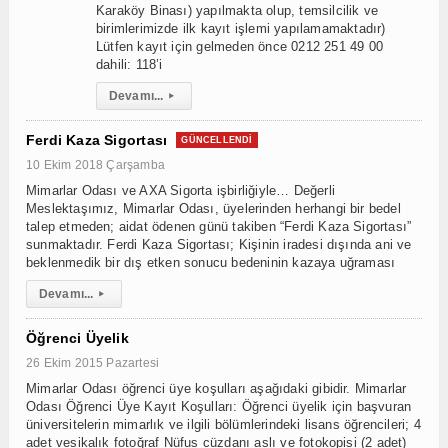
Karaköy Binası) yapılmakta olup, temsilcilik ve
birimlerimizde ilk kayıt işlemi yapılamamaktadır)
Lütfen kayıt için gelmeden önce 0212 251 49 00
dahili: 118’i
Devamı...
▸
Ferdi Kaza Sigortası
GÜNCELLENDI
10 Ekim 2018 Çarşamba
Mimarlar Odası ve AXA Sigorta işbirliğiyle… Değerli
Meslektaşımız, Mimarlar Odası, üyelerinden herhangi bir bedel
talep etmeden; aidat ödenen günü takiben “Ferdi Kaza Sigortası”
sunmaktadır. Ferdi Kaza Sigortası; Kişinin iradesi dışında ani ve
beklenmedik bir dış etken sonucu bedeninin kazaya uğraması
Devamı...
▸
Öğrenci Üyelik
26 Ekim 2015 Pazartesi
Mimarlar Odası öğrenci üye koşulları aşağıdaki gibidir. Mimarlar
Odası Öğrenci Üye Kayıt Koşulları: Öğrenci üyelik için başvuran
üniversitelerin mimarlık ve ilgili bölümlerindeki lisans öğrencileri; 4
adet vesikalık fotoğraf Nüfus cüzdanı aslı ve fotokopisi (2 adet)