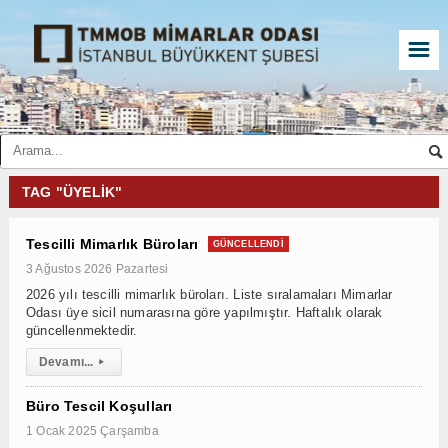
☰
TAG "ÜYELIK"
Tescilli Mimarlık Büroları
GÜNCELLENDI
3 Ağustos 2026 Pazartesi
2026 yılı tescilli mimarlık büroları. Liste sıralamaları Mimarlar
Odası üye sicil numarasına göre yapılmıştır. Haftalık olarak
güncellenmektedir.
Devamı...
▸
Büro Tescil Koşulları
1 Ocak 2025 Çarşamba