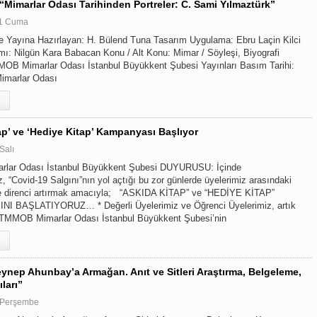
 “Mimarlar Odası Tarihinden Portreler: C. Sami Yılmaztürk”
21 Cuma
ve Yayına Hazırlayan: H. Bülend Tuna Tasarım Uygulama: Ebru Laçin Kilci
ı: Nilgün Kara Babacan Konu / Alt Konu: Mimar / Söyleşi, Biyografi
MOB Mimarlar Odası İstanbul Büyükkent Şubesi Yayınları Basım Tarihi:
imarlar Odası
ap’ ve ‘Hediye Kitap’ Kampanyası Başlıyor
Salı
lar Odası İstanbul Büyükkent Şubesi DUYURUSU: İçinde
 “Covid-19 Salgını”nın yol açtığı bu zor günlerde üyelerimiz arasındaki
 direnci artırmak amacıyla; “ASKIDA KİTAP” ve “HEDİYE KİTAP”
 BAŞLATIYORUZ… * Değerli Üyelerimiz ve Öğrenci Üyelerimiz, artık
, TMMOB Mimarlar Odası İstanbul Büyükkent Şubesi’nin
Zeynep Ahunbay’a Armağan. Anıt ve Sitleri Araştırma, Belgeleme,
ları”
 Perşembe