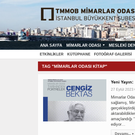
ANA SAYFA
MIMARLAR ODASI
MESLEKI DE
MIMARI PROJE ÇIZIM VE SUNUŞ STA
ETKINLIKLER
KÜTÜPHANE
FOTOĞRAF GALERISI
TAG "MIMARLAR ODASI KITAP"
Yeni Yayın:
27 Eylül 2023
Mimarlar Odas
sağlamış, Mim
gerçekleştird
aktarabildikle
amaçlandığı “
ediyor…
Devamı...
▸