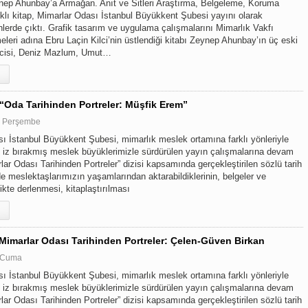
ynep Ahunbay’a Armağan. Anıt ve Sitleri Araştırma, Belgeleme, Koruma
lıklı kitap, Mimarlar Odası İstanbul Büyükkent Şubesi yayını olarak
nlerde çıktı. Grafik tasarım ve uygulama çalışmalarını Mimarlık Vakfı
meleri adına Ebru Laçin Kilci’nin üstlendiği kitabı Zeynep Ahunbay’ın üç eski
ncisi, Deniz Mazlum, Umut…
 “Oda Tarihinden Portreler: Müşfik Erem”
0 Perşembe
ı İstanbul Büyükkent Şubesi, mimarlık meslek ortamına farklı yönleriyle
 iz bırakmış meslek büyüklerimizle sürdürülen yayın çalışmalarına devam
lar Odası Tarihinden Portreler” dizisi kapsamında gerçekleştirilen sözlü tarih
e meslektaşlarımızın yaşamlarından aktarabildiklerinin, belgeler ve
rlikte derlenmesi, kitaplaştırılması
 Mimarlar Odası Tarihinden Portreler: Çelen-Güven Birkan
 Cuma
ı İstanbul Büyükkent Şubesi, mimarlık meslek ortamına farklı yönleriyle
 iz bırakmış meslek büyüklerimizle sürdürülen yayın çalışmalarına devam
lar Odası Tarihinden Portreler” dizisi kapsamında gerçekleştirilen sözlü tarih