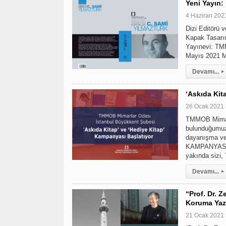
Yeni Yayın:
4 Haziran 20
Dizi Editörü 
Kapak Tasarım
Yayınevi: TM
Mayıs 2021 M
Devamı...
▸
‘Askıda Kit
26 Ocak 2021 
TMMOB Mimar
bulunduğumuz,
dayanışma ve
KAMPANYASINI
yakında sizi
Devamı...
▸
“Prof. Dr. 
Koruma Yazı
21 Ocak 2021