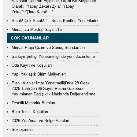
Savaşlar Çağının Eşiğinde; Dijital Bir Başlangıç
Olarak: “Yapay Zeka(YZ)’lar, Yapay
Zeka(YZ)’lara Karşı!…”
Sıcak! Çok Sıcak!!! – Sıcak Kentler, Yeni Fikirler
Mimarlara Mektup Sayı: 315
ÇOK OKUNANLAR
Mimari Proje Çizim ve Sunuş Standartları
Şantiye Şefliği Yönetmeliğinde yeni düzenleme
Oda Kayıt ve Koşulları
Yapı Yaklaşık Birim Maliyetleri
Planlı Alanlar İmar Yönetmeliği’nde 28 Ocak
2025 Tarih 32796 Sayılı Resmi Gazetede
Yayımlanan Değişiklik Hakkında Değerlendirme
Tescilli Mimarlık Büroları
Büro Tescil Koşulları
2026 Yılı Aidat ve Belge Harçları
Sözleşmeler