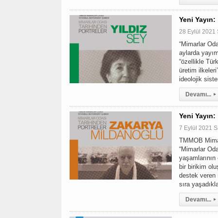
Yeni Yayın:
28 Eylül 2021 
“Mimarlar Odas
aylarda yayım
“özellikle Tür
üretim ilkeler
ideolojik sist
Devamı...
▸
Yeni Yayın:
7 Eylül 2021 S
TMMOB Mimarl
“Mimarlar Oda
yaşamlarının 
bir birikim o
destek veren 
sıra yaşadıkl
Devamı...
▸