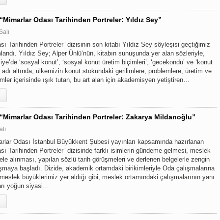
 “Mimarlar Odası Tarihinden Portreler: Yıldız Sey”
Salı
ı Tarihinden Portreler” dizisinin son kitabı Yıldız Sey söyleşisi geçtiğimiz
landı. Yıldız Sey; Alper Ünlü’nün, kitabın sunuşunda yer alan sözleriyle,
kiye’de ‘sosyal konut’, ‘sosyal konut üretim biçimleri’, ‘gecekondu’ ve ‘konut
i’ adı altında, ülkemizin konut stokundaki gerilimlere, problemlere, üretim ve
emler içerisinde ışık tutan, bu art alan için akademisyen yetiştiren…
 “Mimarlar Odası Tarihinden Portreler: Zakarya Mildanoğlu”
alı
ar Odası İstanbul Büyükkent Şubesi yayınları kapsamında hazırlanan
sı Tarihinden Portreler” dizisinde farklı isimlerin gündeme gelmesi, meslek
ele alınması, yapılan sözlü tarih görüşmeleri ve derlenen belgelerle zengin
luşmaya başladı. Dizide, akademik ortamdaki birikimleriyle Oda çalışmalarına
meslek büyüklerimiz yer aldığı gibi, meslek ortamındaki çalışmalarının yanı
arı yoğun siyasi…