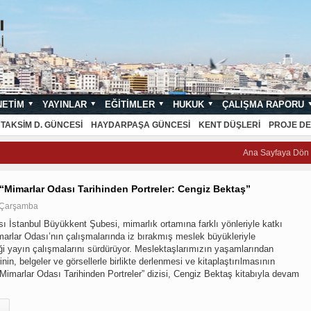
NETIM
YAYINLAR
EĞITIMLER
HUKUK
ÇALIŞMA RAPORU
NDARTLARI
TAKSIM D. GÜNCESI
HAYDARPAŞA GÜNCESI
KENT DÜŞLERI
PROJE DE
Ana Sayfaya Dön
 “Mimarlar Odası Tarihinden Portreler: Cengiz Bektaş”
 Çarşamba
ı İstanbul Büyükkent Şubesi, mimarlık ortamına farklı yönleriyle katkı
arlar Odası’nın çalışmalarında iz bırakmış meslek büyükleriyle
iği yayın çalışmalarını sürdürüyor. Meslektaşlarımızın yaşamlarından
rinin, belgeler ve görsellerle birlikte derlenmesi ve kitaplaştırılmasının
Mimarlar Odası Tarihinden Portreler” dizisi, Cengiz Bektaş kitabıyla devam