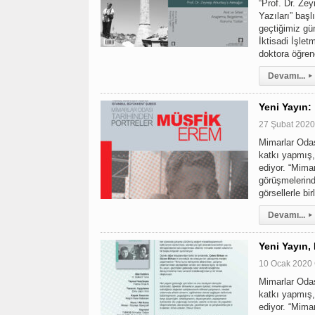
“Prof. Dr. Ze
Yazıları” baş
geçtiğimiz gü
İktisadi İşlet
doktora öğre
Devamı...
▸
Yeni Yayın:
27 Şubat 202
Mimarlar Odas
katkı yapmış,
ediyor. “Mimar
görüşmelerind
görsellerle bi
Devamı...
▸
Yeni Yayın,
10 Ocak 2020
Mimarlar Odas
katkı yapmış,
ediyor. “Mimar