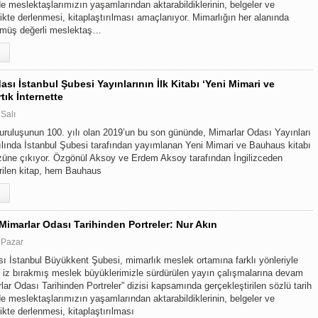
e meslektaşlarımızın yaşamlarından aktarabildiklerinin, belgeler ve
rlikte derlenmesi, kitaplaştırılması amaçlanıyor. Mimarlığın her alanında
tmüş değerli meslektaş…
ası İstanbul Şubesi Yayınlarının İlk Kitabı ‘Yeni Mimari ve
tık İnternette
 Salı
ruluşunun 100. yılı olan 2019’un bu son gününde, Mimarlar Odası Yayınları
ılında İstanbul Şubesi tarafından yayımlanan Yeni Mimari ve Bauhaus kitabı
züne çıkıyor. Özgönül Aksoy ve Erdem Aksoy tarafından İngilizceden
rilen kitap, hem Bauhaus
 Mimarlar Odası Tarihinden Portreler: Nur Akın
 Pazar
ı İstanbul Büyükkent Şubesi, mimarlık meslek ortamına farklı yönleriyle
 iz bırakmış meslek büyüklerimizle sürdürülen yayın çalışmalarına devam
lar Odası Tarihinden Portreler” dizisi kapsamında gerçekleştirilen sözlü tarih
e meslektaşlarımızın yaşamlarından aktarabildiklerinin, belgeler ve
rlikte derlenmesi, kitaplaştırılması