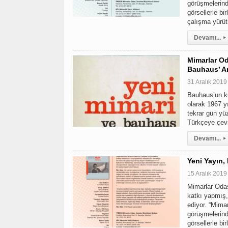
görüşmelerind
görsellerle bi
çalışma yürü
Devamı...
▸
Mimarlar Od
Bauhaus’ Ar
31 Aralık 2019
Bauhaus’un ku
olarak 1967 y
tekrar gün yü
Türkçeye çev
Devamı...
▸
Yeni Yayın,
15 Aralık 2019
Mimarlar Odas
katkı yapmış,
ediyor. “Mimar
görüşmelerind
görsellerle bi