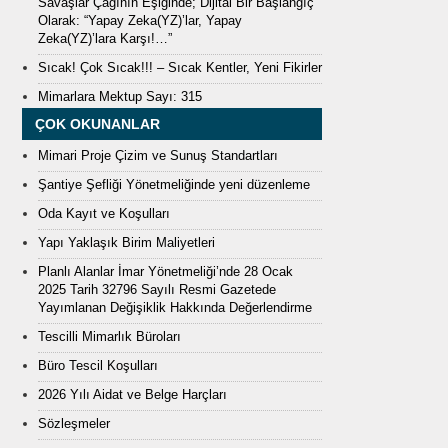
Savaşlar Çağının Eşiğinde; Dijital Bir Başlangıç
Olarak: “Yapay Zeka(YZ)’lar, Yapay
Zeka(YZ)’lara Karşı!…”
Sıcak! Çok Sıcak!!! – Sıcak Kentler, Yeni Fikirler
Mimarlara Mektup Sayı: 315
ÇOK OKUNANLAR
Mimari Proje Çizim ve Sunuş Standartları
Şantiye Şefliği Yönetmeliğinde yeni düzenleme
Oda Kayıt ve Koşulları
Yapı Yaklaşık Birim Maliyetleri
Planlı Alanlar İmar Yönetmeliği’nde 28 Ocak
2025 Tarih 32796 Sayılı Resmi Gazetede
Yayımlanan Değişiklik Hakkında Değerlendirme
Tescilli Mimarlık Büroları
Büro Tescil Koşulları
2026 Yılı Aidat ve Belge Harçları
Sözleşmeler