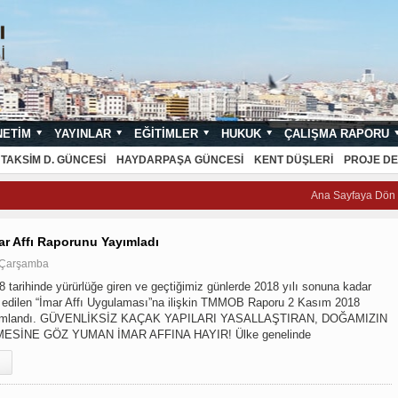
NETIM
YAYINLAR
EĞITIMLER
HUKUK
ÇALIŞMA RAPORU
NDARTLARI
TAKSIM D. GÜNCESI
HAYDARPAŞA GÜNCESI
KENT DÜŞLERI
PROJE DE
Ana Sayfaya Dön
r Affı Raporunu Yayımladı
 Çarşamba
 tarihinde yürürlüğe giren ve geçtiğimiz günlerde 2018 yılı sonuna kadar
an edilen “İmar Affı Uygulaması”na ilişkin TMMOB Raporu 2 Kasım 2018
ayımlandı. GÜVENLİKSİZ KAÇAK YAPILARI YASALLAŞTIRAN, DOĞAMIZIN
ESİNE GÖZ YUMAN İMAR AFFINA HAYIR! Ülke genelinde