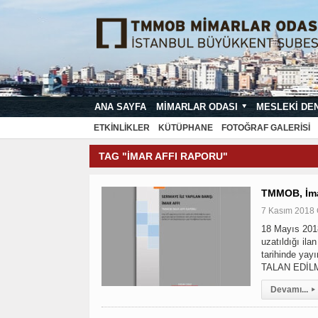
ANA SAYFA
MIMARLAR ODASI
MESLEKI DE
MIMARI PROJE ÇIZIM VE SUNUŞ STA
ETKINLIKLER
KÜTÜPHANE
FOTOĞRAF GALERISI
TAG "IMAR AFFI RAPORU"
TMMOB, İma
7 Kasım 2018
18 Mayıs 2018
uzatıldığı il
tarihinde y
TALAN EDİLM
Devamı...
▸