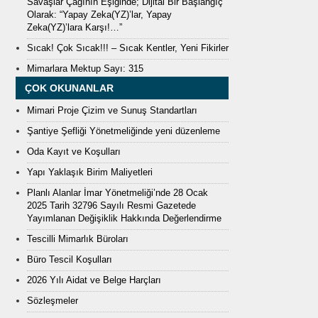
Savaşlar Çağının Eşiğinde; Dijital Bir Başlangıç
Olarak: “Yapay Zeka(YZ)’lar, Yapay
Zeka(YZ)’lara Karşı!…”
Sıcak! Çok Sıcak!!! – Sıcak Kentler, Yeni Fikirler
Mimarlara Mektup Sayı: 315
ÇOK OKUNANLAR
Mimari Proje Çizim ve Sunuş Standartları
Şantiye Şefliği Yönetmeliğinde yeni düzenleme
Oda Kayıt ve Koşulları
Yapı Yaklaşık Birim Maliyetleri
Planlı Alanlar İmar Yönetmeliği’nde 28 Ocak
2025 Tarih 32796 Sayılı Resmi Gazetede
Yayımlanan Değişiklik Hakkında Değerlendirme
Tescilli Mimarlık Büroları
Büro Tescil Koşulları
2026 Yılı Aidat ve Belge Harçları
Sözleşmeler