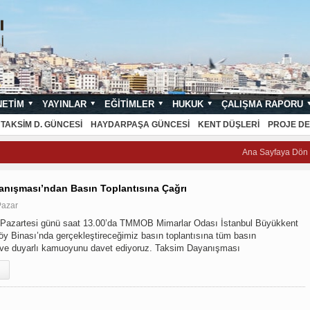
NETIM
YAYINLAR
EĞITIMLER
HUKUK
ÇALIŞMA RAPORU
NDARTLARI
TAKSIM D. GÜNCESI
HAYDARPAŞA GÜNCESI
KENT DÜŞLERI
PROJE DE
Ana Sayfaya Dön
anışması’ndan Basın Toplantısına Çağrı
Pazar
8 Pazartesi günü saat 13.00’da TMMOB Mimarlar Odası İstanbul Büyükkent
y Binası’nda gerçekleştireceğimiz basın toplantısına tüm basın
 ve duyarlı kamuoyunu davet ediyoruz. Taksim Dayanışması