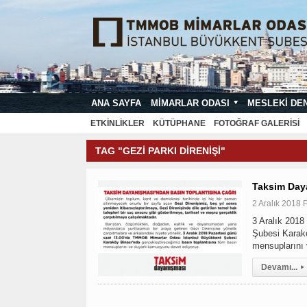
ANA SAYFA
MIMARLAR ODASI
MESLEKI DE
MIMARI PROJE ÇIZIM VE SUNUŞ STA
ETKINLIKLER
KÜTÜPHANE
FOTOĞRAF GALERISI
TAG "GEZI PARKI DIRENIŞI"
Taksim Day
2 Aralık 2018 
3 Aralık 201
Şubesi Karakö
mensuplarını
Devamı...
▸