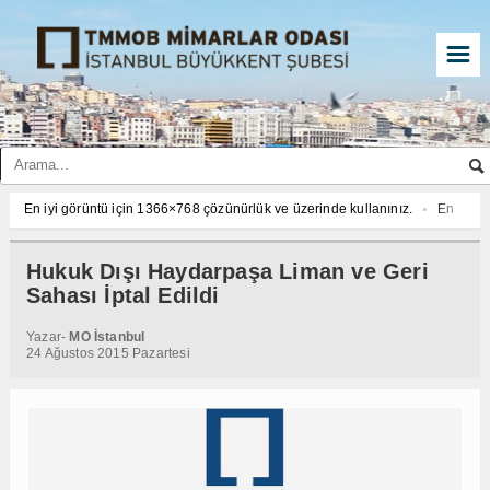
☰
En iyi görüntü için 1366×768 çözünürlük ve üzerinde kullanınız.
En iyi g
En iyi görüntü için 1366×768 çözünürlük ve üzerinde kullanınız.
En iyi g
En iyi görüntü için 1366×768 çözünürlük ve üzerinde kullanınız.
En iyi g
Hukuk Dışı Haydarpaşa Liman ve Geri
Sahası İptal Edildi
Yazar-
MO İstanbul
24 Ağustos 2015 Pazartesi