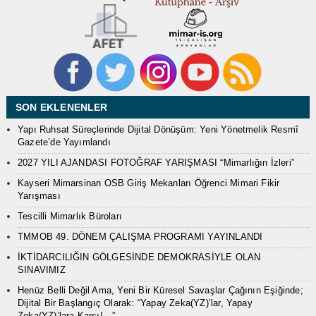
SON EKLENENLER
Yapı Ruhsat Süreçlerinde Dijital Dönüşüm: Yeni Yönetmelik Resmî
Gazete’de Yayımlandı
2027 YILI AJANDASI FOTOĞRAF YARIŞMASI “Mimarlığın İzleri”
Kayseri Mimarsinan OSB Giriş Mekanları Öğrenci Mimari Fikir
Yarışması
Tescilli Mimarlık Büroları
TMMOB 49. DÖNEM ÇALIŞMA PROGRAMI YAYINLANDI
İKTİDARCILIĞIN GÖLGESİNDE DEMOKRASİYLE OLAN
SINAVIMIZ
Henüz Belli Değil Ama, Yeni Bir Küresel Savaşlar Çağının Eşiğinde;
Dijital Bir Başlangıç Olarak: “Yapay Zeka(YZ)’lar, Yapay
Zeka(YZ)’lara Karşı!…”