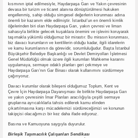
kısmının iptal edilmesiyle, Haydarpaşa Garı ve Yakın çevresinin
devasa bir turizm ve ticaret alanına dönüştürülmesi hukuken
engellenmiş, sahip olduğu simgesel değerlerin korunması adına
önemli bir kazanım elde edilmiştir. İstanbul’un en önemli kimlik
öğelerinden biri olan Haydarpaşa Garı, yakın çevresi ve liman
sahasıyla birlikte gelecek kuşaklara önemini ve işlevini koruyarak
taşımakla yükümlü olduğumuz bir mirastır. Bu mirasın korunması,
biz davacı kurumların ve kentlilerin olduğu kadar, ilgili idarelerin
ve kamu kurumlarının da görevidir, sorumluluğudur. Başta İstanbul
Büyükşehir Belediye Başkanlığı ve Devlet Demiryolları İşletmesi
Genel Müdürlüğü olmak üzere ilgili kurumları Mahkeme kararını
uygulamaya, sermaye odaklı planları geri çekmeye ve
Haydarpaşa Garı’nın Gar Binası olarak kullanımını sürdürmeye
çağırıyoruz.
Davacı kurumlar olarak bileşeni olduğumuz Toplum, Kent ve
Çevre İçin Haydarpaşa Dayanışması ile birlikte Haydarpaşa Garı
ve yakın çevresinin İmar Planları aracılığıyla çeşitli sermaye
gruplarına ayrıcalıklarla tahsis edilerek kamu elinden
çıkartılmasına karşı mücadelemizi sürdüreceğimizi ve konunun
takipçisi olacağımızı bir kez daha ifade ediyoruz.
Basına ve Kamuoyuna saygıyla duyurulur.
Birleşik Taşımacılık Çalışanları Sendikası