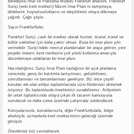
Belediyesi İmar ve Planlama Müdürü Frankfurt ahalisini, Frankfurt
Suriçi (eski kent merkezi) Nâzım İmar Planı’nı tartışmaya;
dileklerini, hoşnutsuzluklarını ve eleştirilerini ortaya dökmeye
çağırdı. Çağrı şöyle:
Sayın Frankfurtlular,
Frankfurt Suriçi, canlı bir merkez olarak hizmet, ticaret, konut ve
kültür sektörleri için daha çekici olmalı. Buna bir imar planı yön
vermelidir. Suriçi’ndeki mevcut planlamaları bir araya getiren, yeni
projeler öneren; kent merkezini çok yönlü kullanma amacıyla
düzenlemeye odaklanan bir imar planı.
Hazırladığımız Suriçi İmar Planı taslağının bir açık planlama
sürecinde, geniş bir katılımla tartışılması, geliştirilmesi,
somutlanması ve tamamlanması gerekiyor. Biz önce çeşitli
konuları ele alan atölye toplantılarında sizin fikirlerinizi dinlemek
istiyoruz. Bu toplantılarda önerilerinizi sunabilirsiniz. Atölyelerin
bir ortak toplantısında ortaya çıkan ilk tasarım kamuoyuna
sunulacak ve daha sonra üzerinde çalışmalar sürdürülecek.
Komşularınızla, konuklarınızla, diğer Frankfurtlularla, bölge
ahalisiyle, uzmanlarla kent merkezimizin geleceği üzerinde
görüşün.
Önerileriniz bizi sevindirecek.