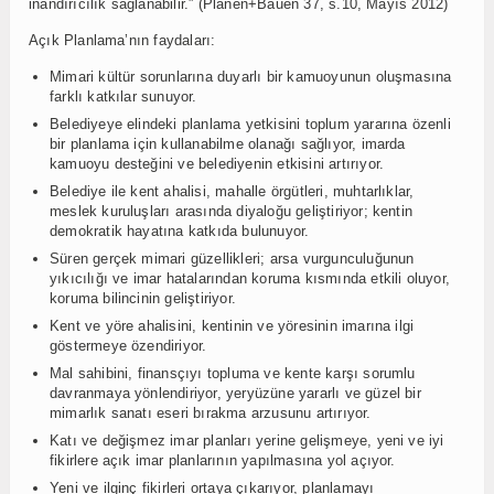
inandırıcılık sağlanabilir.” (Planen+Bauen 37, s.10, Mayıs 2012)
Açık Planlama’nın faydaları:
Mimari kültür sorunlarına duyarlı bir kamuoyunun oluşmasına
farklı katkılar sunuyor.
Belediyeye elindeki planlama yetkisini toplum yararına özenli
bir planlama için kullanabilme olanağı sağlıyor, imarda
kamuoyu desteğini ve belediyenin etkisini artırıyor.
Belediye ile kent ahalisi, mahalle örgütleri, muhtarlıklar,
meslek kuruluşları arasında diyaloğu geliştiriyor; kentin
demokratik hayatına katkıda bulunuyor.
Süren gerçek mimari güzellikleri; arsa vurgunculuğunun
yıkıcılığı ve imar hatalarından koruma kısmında etkili oluyor,
koruma bilincinin geliştiriyor.
Kent ve yöre ahalisini, kentinin ve yöresinin imarına ilgi
göstermeye özendiriyor.
Mal sahibini, finansçıyı topluma ve kente karşı sorumlu
davranmaya yönlendiriyor, yeryüzüne yararlı ve güzel bir
mimarlık sanatı eseri bırakma arzusunu artırıyor.
Katı ve değişmez imar planları yerine gelişmeye, yeni ve iyi
fikirlere açık imar planlarının yapılmasına yol açıyor.
Yeni ve ilginç fikirleri ortaya çıkarıyor, planlamayı