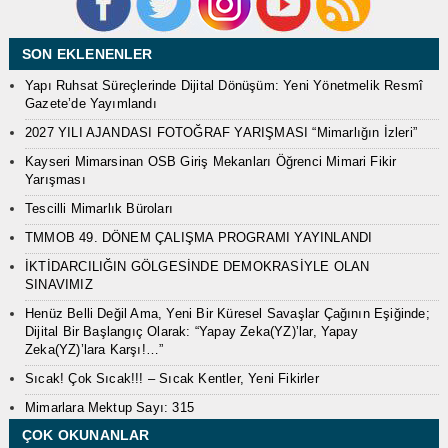
SON EKLENENLER
Yapı Ruhsat Süreçlerinde Dijital Dönüşüm: Yeni Yönetmelik Resmî
Gazete’de Yayımlandı
2027 YILI AJANDASI FOTOĞRAF YARIŞMASI “Mimarlığın İzleri”
Kayseri Mimarsinan OSB Giriş Mekanları Öğrenci Mimari Fikir
Yarışması
Tescilli Mimarlık Büroları
TMMOB 49. DÖNEM ÇALIŞMA PROGRAMI YAYINLANDI
İKTİDARCILIĞIN GÖLGESİNDE DEMOKRASİYLE OLAN
SINAVIMIZ
Henüz Belli Değil Ama, Yeni Bir Küresel Savaşlar Çağının Eşiğinde;
Dijital Bir Başlangıç Olarak: “Yapay Zeka(YZ)’lar, Yapay
Zeka(YZ)’lara Karşı!…”
Sıcak! Çok Sıcak!!! – Sıcak Kentler, Yeni Fikirler
Mimarlara Mektup Sayı: 315
ÇOK OKUNANLAR