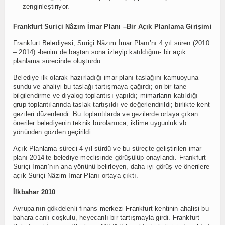
zenginleştiriyor.
Frankfurt Suriçi Nâzım İmar Planı –Bir Açık Planlama Girişimi
Frankfurt Belediyesi, Suriçi Nâzım İmar Planı’nı 4 yıl süren (2010
– 2014) -benim de baştan sona izleyip katıldığım- bir açık
planlama sürecinde oluşturdu.
Belediye ilk olarak hazırladığı imar planı taslağını kamuoyuna
sundu ve ahaliyi bu taslağı tartışmaya çağırdı; on bir tane
bilgilendirme ve diyalog toplantısı yapıldı; mimarların katıldığı
grup toplantılarında taslak tartışıldı ve değerlendirildi; birlikte kent
gezileri düzenlendi. Bu toplantılarda ve gezilerde ortaya çıkan
öneriler belediyenin teknik bürolarınca, iklime uygunluk vb.
yönünden gözden geçirildi…
Açık Planlama süreci 4 yıl sürdü ve bu süreçte geliştirilen imar
planı 2014’te belediye meclisinde görüşülüp onaylandı. Frankfurt
Suriçi İmarı’nın ana yönünü belirleyen, daha iyi görüş ve önerilere
açık Suriçi Nâzim İmar Planı ortaya çıktı.
İlkbahar 2010
Avrupa’nın gökdelenli finans merkezi Frankfurt kentinin ahalisi bu
bahara canlı coşkulu, heyecanlı bir tartışmayla girdi. Frankfurt