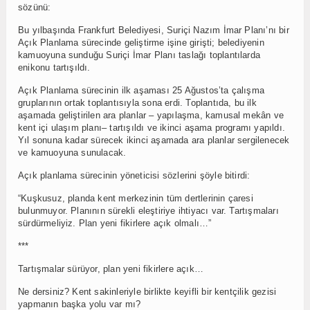
sözünü:
Bu yılbaşında Frankfurt Belediyesi, Suriçi Nazım İmar Planı’nı bir
Açık Planlama sürecinde geliştirme işine girişti; belediyenin
kamuoyuna sunduğu Suriçi İmar Planı taslağı toplantılarda
enikonu tartışıldı.
Açık Planlama sürecinin ilk aşaması 25 Ağustos’ta çalışma
gruplarının ortak toplantısıyla sona erdi. Toplantıda, bu ilk
aşamada geliştirilen ara planlar – yapılaşma, kamusal mekân ve
kent içi ulaşım planı– tartışıldı ve ikinci aşama programı yapıldı.
Yıl sonuna kadar sürecek ikinci aşamada ara planlar sergilenecek
ve kamuoyuna sunulacak.
Açık planlama sürecinin yöneticisi sözlerini şöyle bitirdi:
“Kuşkusuz, planda kent merkezinin tüm dertlerinin çaresi
bulunmuyor. Planının sürekli eleştiriye ihtiyacı var. Tartışmaları
sürdürmeliyiz. Plan yeni fikirlere açık olmalı…”
***
Tartışmalar sürüyor, plan yeni fikirlere açık…
Ne dersiniz? Kent sakinleriyle birlikte keyifli bir kentçilik gezisi
yapmanın başka yolu var mı?