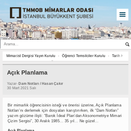
☰
ar.ist Dergisi Yayın Kurulu
Öğrenci Temsilciler Kurulu
Tarih Komisyonu
27 YILI AJANDASI FOTOĞRAF YARIŞMASI “Mimarlığın İzleri”
Mimar.ist Dergi
ar ve Çevre Komisyonu
Çed Danışma Kurulu
2027 YILI AJANDASI FOTOĞR
Açık Planlama
enci Temsilciler Kurulu
Tarih Komisyonu
İmar ve Çevre Komisyonu
Ç
Yazar-
Dam Notları / Hasan Çakır
27 YILI AJANDASI FOTOĞRAF YARIŞMASI “Mimarlığın İzleri”
30 Mart 2021 Salı
Bir mimarlık öǧrencisinin isteǧi ve önerisi üzerine, Açık Planlama
Notları’nı derlemek için dosyaları karıştırırken, ilk “Dam Notları”
yazım gözüme ilişti: “Barok İdeal Plan’dan Aksonometriye Mimari
Çizim Sergisi”, 30 Aralık 1985… 35 yıl… Ne güzel…
Açık Planlama