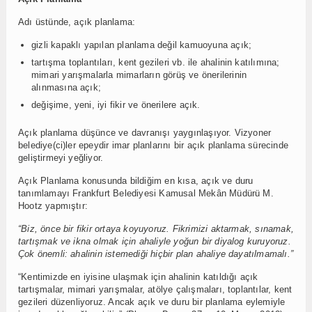
Adı üstünde, açık planlama:
gizli kapaklı yapılan planlama deǧil kamuoyuna açık;
tartışma toplantıları, kent gezileri vb. ile ahalinin katılımına;
mimari yarışmalarla mimarların görüş ve önerilerinin
alınmasına açık;
deǧişime, yeni, iyi fikir ve önerilere açık.
Açık planlama düşünce ve davranışı yaygınlaşıyor. Vizyoner
belediye(ci)ler epeydir imar planlarını bir açık planlama sürecinde
geliştirmeyi yeğliyor.
Açık Planlama konusunda bildiğim en kısa, açık ve duru
tanımlamayı Frankfurt Belediyesi Kamusal Mekân Müdürü M.
Hootz yapmıştır:
“Biz, önce bir fikir ortaya koyuyoruz. Fikrimizi aktarmak, sınamak,
tartışmak ve ikna olmak için ahaliyle yoğun bir diyalog kuruyoruz.
Çok önemli: ahalinin istemediği hiçbir plan ahaliye dayatılmamalı.”
“Kentimizde en iyisine ulaşmak için ahalinin katıldığı açık
tartışmalar, mimari yarışmalar, atölye çalışmaları, toplantılar, kent
gezileri düzenliyoruz. Ancak açık ve duru bir planlama eylemiyle