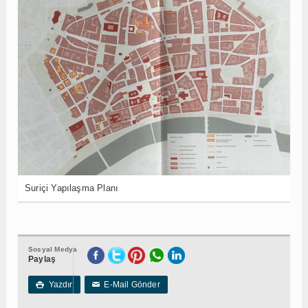
Suriçi Yapılaşma Planı
Sosyal Medya
Paylaş
Yazdır
E-Mail Gönder

✉