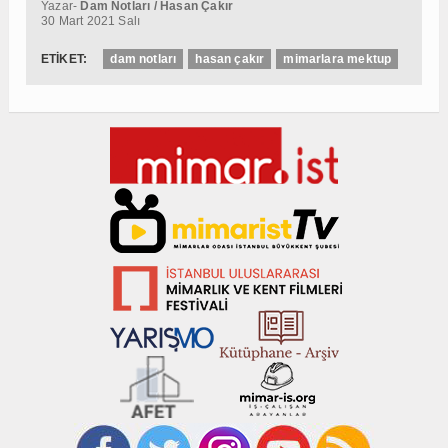
Yazar-
Dam Notları / Hasan Çakır
30 Mart 2021 Salı
ETİKET:
dam notları
hasan çakır
mimarlara mektup