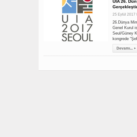
UİA 26. Dün
Gerçekleştir
25 Eylül 2017 
26.Dünya Mima
Genel Kurul i
Seul/Güney Ko
kongrede “Şeh
Devamı...
▸