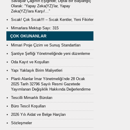
Savaşlar Çağının Eşiğinde; Dijital Bir Başlangıç
Olarak: “Yapay Zeka(YZ)’lar, Yapay
Zeka(YZ)’lara Karşı!…”
Sıcak! Çok Sıcak!!! – Sıcak Kentler, Yeni Fikirler
Mimarlara Mektup Sayı: 315
ÇOK OKUNANLAR
Mimari Proje Çizim ve Sunuş Standartları
Şantiye Şefliği Yönetmeliğinde yeni düzenleme
Oda Kayıt ve Koşulları
Yapı Yaklaşık Birim Maliyetleri
Planlı Alanlar İmar Yönetmeliği’nde 28 Ocak
2025 Tarih 32796 Sayılı Resmi Gazetede
Yayımlanan Değişiklik Hakkında Değerlendirme
Tescilli Mimarlık Büroları
Büro Tescil Koşulları
2026 Yılı Aidat ve Belge Harçları
Sözleşmeler