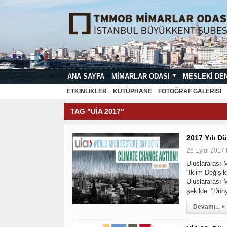
ANA SAYFA
MIMARLAR ODASI
MESLEKI DE
MIMARI PROJE ÇIZIM VE SUNUŞ STA
ETKINLIKLER
KÜTÜPHANE
FOTOĞRAF GALERISI
TAG "UIA 2017"
2017 Yılı D
25 Eylül 2017 
Uluslararası 
“İklim Değişik
Uluslararası M
şekilde: “Dün
Devamı...
▸