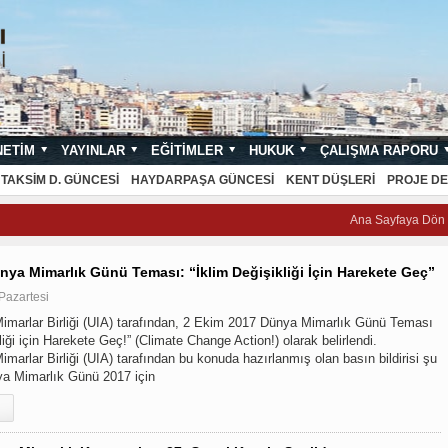
NETIM
YAYINLAR
EĞITIMLER
HUKUK
ÇALIŞMA RAPORU
NDARTLARI
TAKSIM D. GÜNCESI
HAYDARPAŞA GÜNCESI
KENT DÜŞLERI
PROJE DE
Ana Sayfaya Dön
ünya Mimarlık Günü Teması: “İklim Değişikliği İçin Harekete Geç”
Pazartesi
Mimarlar Birliği (UIA) tarafından, 2 Ekim 2017 Dünya Mimarlık Günü Teması
liği için Harekete Geç!” (Climate Change Action!) olarak belirlendi.
imarlar Birliği (UIA) tarafından bu konuda hazırlanmış olan basın bildirisi şu
ya Mimarlık Günü 2017 için