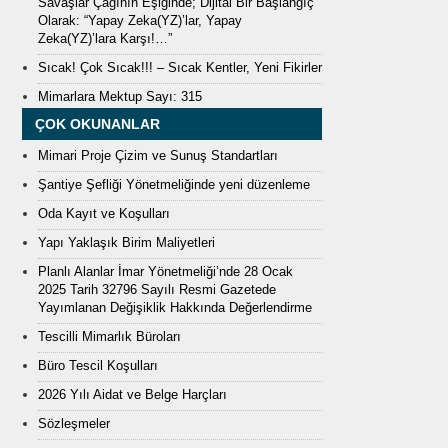
Savaşlar Çağının Eşiğinde; Dijital Bir Başlangıç
Olarak: “Yapay Zeka(YZ)’lar, Yapay
Zeka(YZ)’lara Karşı!…”
Sıcak! Çok Sıcak!!! – Sıcak Kentler, Yeni Fikirler
Mimarlara Mektup Sayı: 315
ÇOK OKUNANLAR
Mimari Proje Çizim ve Sunuş Standartları
Şantiye Şefliği Yönetmeliğinde yeni düzenleme
Oda Kayıt ve Koşulları
Yapı Yaklaşık Birim Maliyetleri
Planlı Alanlar İmar Yönetmeliği’nde 28 Ocak
2025 Tarih 32796 Sayılı Resmi Gazetede
Yayımlanan Değişiklik Hakkında Değerlendirme
Tescilli Mimarlık Büroları
Büro Tescil Koşulları
2026 Yılı Aidat ve Belge Harçları
Sözleşmeler