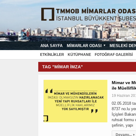
ANA SAYFA
MIMARLAR ODASI
MESLEKI DE
MIMARI PROJE ÇIZIM VE SUNUŞ STA
ETKINLIKLER
KÜTÜPHANE
FOTOĞRAF GALERISI
TAG "MIMAR IMZA"
Mimar ve Mü
ile Müellifl
19 Haziran 20
02.05.2018 ta
8737 no.lu ye
İçişleri Baka
ruhsat formu d
şefinin, yapı
Devamı...
▸