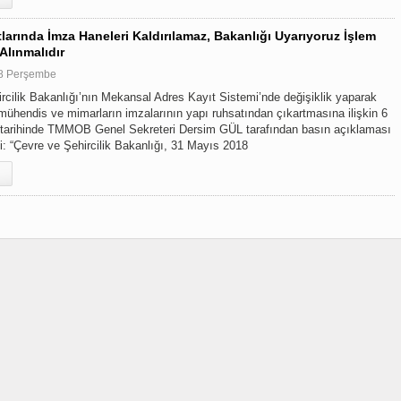
larında İmza Haneleri Kaldırılamaz, Bakanlığı Uyarıyoruz İşlem
Alınmalıdır
18 Perşembe
rcilik Bakanlığı’nın Mekansal Adres Kayıt Sistemi’nde değişiklik yaparak
i mühendis ve mimarların imzalarının yapı ruhsatından çıkartmasına ilişkin 6
 tarihinde TMMOB Genel Sekreteri Dersim GÜL tarafından basın açıklaması
di: “Çevre ve Şehircilik Bakanlığı, 31 Mayıs 2018