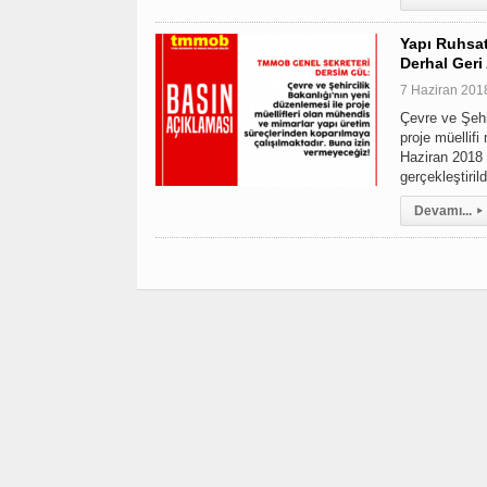
Yapı Ruhsat
Derhal Geri 
7 Haziran 20
Çevre ve Şehi
proje müellif
Haziran 2018
gerçekleştiril
Devamı...
▸