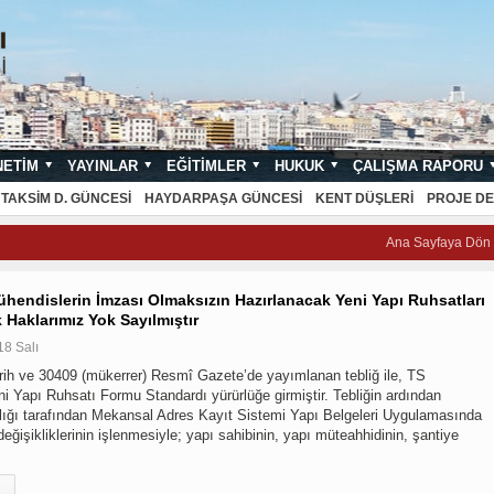
NETIM
YAYINLAR
EĞITIMLER
HUKUK
ÇALIŞMA RAPORU
NDARTLARI
TAKSIM D. GÜNCESI
HAYDARPAŞA GÜNCESI
KENT DÜŞLERI
PROJE DE
Ana Sayfaya Dön
hendislerin İmzası Olmaksızın Hazırlanacak Yeni Yapı Ruhsatları
ik Haklarımız Yok Sayılmıştır
18 Salı
rih ve 30409 (mükerrer) Resmî Gazete’de yayımlanan tebliğ ile, TS
ni Yapı Ruhsatı Formu Standardı yürürlüğe girmiştir. Tebliğin ardından
nlığı tarafından Mekansal Adres Kayıt Sistemi Yapı Belgeleri Uygulamasında
eğişikliklerinin işlenmesiyle; yapı sahibinin, yapı müteahhidinin, şantiye