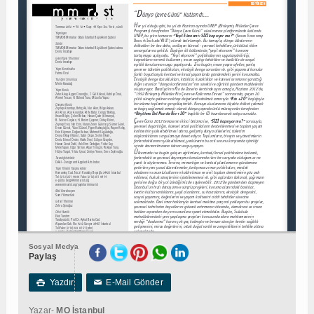
Sosyal Medya
Paylaş
Yazdır
E-Mail Gönder

✉
Yazar-
MO İstanbul