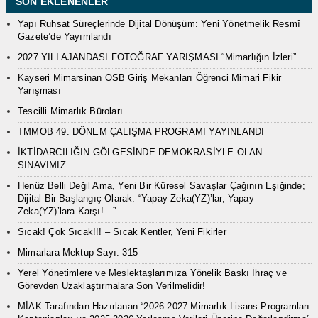
SON EKLENENLER
Yapı Ruhsat Süreçlerinde Dijital Dönüşüm: Yeni Yönetmelik Resmî
Gazete’de Yayımlandı
2027 YILI AJANDASI FOTOĞRAF YARIŞMASI “Mimarlığın İzleri”
Kayseri Mimarsinan OSB Giriş Mekanları Öğrenci Mimari Fikir
Yarışması
Tescilli Mimarlık Büroları
TMMOB 49. DÖNEM ÇALIŞMA PROGRAMI YAYINLANDI
İKTİDARCILIĞIN GÖLGESİNDE DEMOKRASİYLE OLAN
SINAVIMIZ
Henüz Belli Değil Ama, Yeni Bir Küresel Savaşlar Çağının Eşiğinde;
Dijital Bir Başlangıç Olarak: “Yapay Zeka(YZ)’lar, Yapay
Zeka(YZ)’lara Karşı!…”
Sıcak! Çok Sıcak!!! – Sıcak Kentler, Yeni Fikirler
Mimarlara Mektup Sayı: 315
Yerel Yönetimlere ve Meslektaşlarımıza Yönelik Baskı İhraç ve
Görevden Uzaklaştırmalara Son Verilmelidir!
MİAK Tarafından Hazırlanan “2026-2027 Mimarlık Lisans Programları