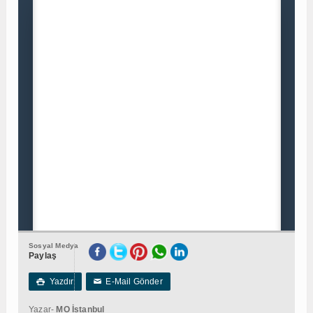
Sosyal Medya
Paylaş
Yazdır
E-Mail Gönder

✉
Yazar-
MO İstanbul