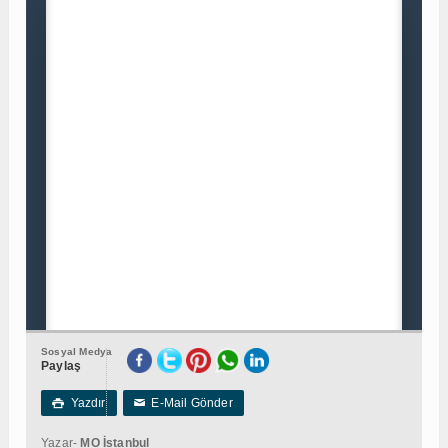
Sosyal Medya
Paylaş
Yazdır
E-Mail Gönder

✉
Yazar-
MO İstanbul