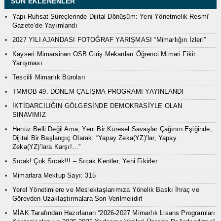
SON EKLENENLER
Yapı Ruhsat Süreçlerinde Dijital Dönüşüm: Yeni Yönetmelik Resmî
Gazete’de Yayımlandı
2027 YILI AJANDASI FOTOĞRAF YARIŞMASI “Mimarlığın İzleri”
Kayseri Mimarsinan OSB Giriş Mekanları Öğrenci Mimari Fikir
Yarışması
Tescilli Mimarlık Büroları
TMMOB 49. DÖNEM ÇALIŞMA PROGRAMI YAYINLANDI
İKTİDARCILIĞIN GÖLGESİNDE DEMOKRASİYLE OLAN
SINAVIMIZ
Henüz Belli Değil Ama, Yeni Bir Küresel Savaşlar Çağının Eşiğinde;
Dijital Bir Başlangıç Olarak: “Yapay Zeka(YZ)’lar, Yapay
Zeka(YZ)’lara Karşı!…”
Sıcak! Çok Sıcak!!! – Sıcak Kentler, Yeni Fikirler
Mimarlara Mektup Sayı: 315
Yerel Yönetimlere ve Meslektaşlarımıza Yönelik Baskı İhraç ve
Görevden Uzaklaştırmalara Son Verilmelidir!
MİAK Tarafından Hazırlanan “2026-2027 Mimarlık Lisans Programları