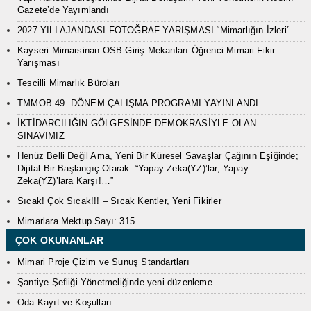
Gazete’de Yayımlandı
2027 YILI AJANDASI FOTOĞRAF YARIŞMASI “Mimarlığın İzleri”
Kayseri Mimarsinan OSB Giriş Mekanları Öğrenci Mimari Fikir
Yarışması
Tescilli Mimarlık Büroları
TMMOB 49. DÖNEM ÇALIŞMA PROGRAMI YAYINLANDI
İKTİDARCILIĞIN GÖLGESİNDE DEMOKRASİYLE OLAN
SINAVIMIZ
Henüz Belli Değil Ama, Yeni Bir Küresel Savaşlar Çağının Eşiğinde;
Dijital Bir Başlangıç Olarak: “Yapay Zeka(YZ)’lar, Yapay
Zeka(YZ)’lara Karşı!…”
Sıcak! Çok Sıcak!!! – Sıcak Kentler, Yeni Fikirler
Mimarlara Mektup Sayı: 315
ÇOK OKUNANLAR
Mimari Proje Çizim ve Sunuş Standartları
Şantiye Şefliği Yönetmeliğinde yeni düzenleme
Oda Kayıt ve Koşulları