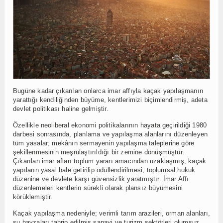
Bugüne kadar çıkarılan onlarca imar affıyla kaçak yapılaşmanın
yarattığı kendiliğinden büyüme, kentlerimizi biçimlendirmiş, adeta
devlet politikası haline gelmiştir.
Özellikle neoliberal ekonomi politikalarının hayata geçirildiği 1980
darbesi sonrasında, planlama ve yapılaşma alanlarını düzenleyen
tüm yasalar; mekânın sermayenin yapılaşma taleplerine göre
şekillenmesinin meşrulaştırıldığı bir zemine dönüşmüştür.
Çıkarılan imar afları toplum yararı amacından uzaklaşmış; kaçak
yapıların yasal hale getirilip ödüllendirilmesi, toplumsal hukuk
düzenine ve devlete karşı güvensizlik yaratmıştır. İmar Affı
düzenlemeleri kentlerin sürekli olarak plansız büyümesini
körüklemiştir.
Kaçak yapılaşma nedeniyle; verimli tarım arazileri, orman alanları,
su havzaları tahrip edilmiş sanayi ve turizm sektörleri olumsuz