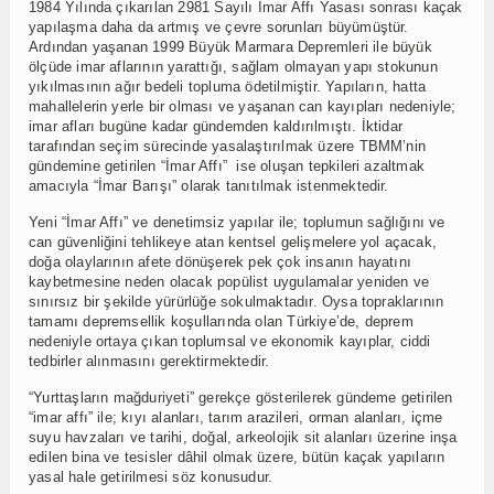
1984 Yılında çıkarılan 2981 Sayılı İmar Affı Yasası sonrası kaçak
yapılaşma daha da artmış ve çevre sorunları büyümüştür.
Ardından yaşanan 1999 Büyük Marmara Depremleri ile büyük
ölçüde imar aflarının yarattığı, sağlam olmayan yapı stokunun
yıkılmasının ağır bedeli topluma ödetilmiştir. Yapıların, hatta
mahallelerin yerle bir olması ve yaşanan can kayıpları nedeniyle;
imar afları bugüne kadar gündemden kaldırılmıştı. İktidar
tarafından seçim sürecinde yasalaştırılmak üzere TBMM’nin
gündemine getirilen “İmar Affı” ise oluşan tepkileri azaltmak
amacıyla “İmar Barışı” olarak tanıtılmak istenmektedir.
Yeni “İmar Affı” ve denetimsiz yapılar ile; toplumun sağlığını ve
can güvenliğini tehlikeye atan kentsel gelişmelere yol açacak,
doğa olaylarının afete dönüşerek pek çok insanın hayatını
kaybetmesine neden olacak popülist uygulamalar yeniden ve
sınırsız bir şekilde yürürlüğe sokulmaktadır. Oysa topraklarının
tamamı depremsellik koşullarında olan Türkiye’de, deprem
nedeniyle ortaya çıkan toplumsal ve ekonomik kayıplar, ciddi
tedbirler alınmasını gerektirmektedir.
“Yurttaşların mağduriyeti” gerekçe gösterilerek gündeme getirilen
“imar affı” ile; kıyı alanları, tarım arazileri, orman alanları, içme
suyu havzaları ve tarihi, doğal, arkeolojik sit alanları üzerine inşa
edilen bina ve tesisler dâhil olmak üzere, bütün kaçak yapıların
yasal hale getirilmesi söz konusudur.