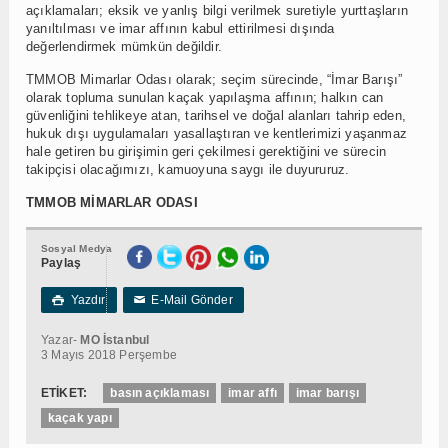
açıklamaları; eksik ve yanlış bilgi verilmek suretiyle yurttaşların
yanıltılması ve imar affının kabul ettirilmesi dışında
değerlendirmek mümkün değildir.
TMMOB Mimarlar Odası olarak; seçim sürecinde, “İmar Barışı”
olarak topluma sunulan kaçak yapılaşma affının; halkın can
güvenliğini tehlikeye atan, tarihsel ve doğal alanları tahrip eden,
hukuk dışı uygulamaları yasallaştıran ve kentlerimizi yaşanmaz
hale getiren bu girişimin geri çekilmesi gerektiğini ve sürecin
takipçisi olacağımızı, kamuoyuna saygı ile duyururuz.
TMMOB MİMARLAR ODASI
Sosyal Medya
Paylaş
Yazdır
E-Mail Gönder

✉
Yazar-
MO İstanbul
3 Mayıs 2018 Perşembe
ETİKET:
basın açıklaması
imar affı
imar barışı
kaçak yapı