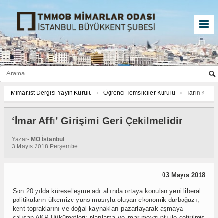
☰
Mimar.ist Dergisi Yayın Kurulu
Öğrenci Temsilciler Kurulu
Tarih Komi
2027 YILI AJANDASI FOTOĞRAF YARIŞMASI “Mimarlığın İzleri”
Mimar.is
İmar ve Çevre Komisyonu
Çed Danışma Kurulu
2027 YILI AJANDASI 
‘İmar Affı’ Girişimi Geri Çekilmelidir
Öğrenci Temsilciler Kurulu
Tarih Komisyonu
İmar ve Çevre Komisyon
Yazar-
MO İstanbul
2027 YILI AJANDASI FOTOĞRAF YARIŞMASI “Mimarlığın İzleri”
3 Mayıs 2018 Perşembe
03 Mayıs 2018
Son 20 yılda küreselleşme adı altında ortaya konulan yeni liberal
politikaların ülkemize yansımasıyla oluşan ekonomik darboğazı,
kent topraklarını ve doğal kaynakları pazarlayarak aşmaya
çalışan AKP Hükümetleri; planlama ve imar mevzuatı ile getirilmiş