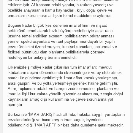
etkilenmiştir. Af kapsamındaki yapılar, hukuken yasadışı ve
özellikle anayasanın kamu kaynakları, kıyı, doğal çevre ve
ormanların korunmasına ilişkin temel maddelerine aykırıdır.
Bugüne kadar birçok kez denenen imar affının ve inşaat
sektörünü temel alarak hızlı büyüme hedefleriyle arazi rantı
üzerine temellendirilen ekonomi politikalarının tekrarlanması
yerine; spekülasyonlara ve rant paylaşımına dayalı bir yapılı
çevre üretimini özendirmeyen, kentsel sorunları, toplumsal ve
fiziksel bütünlüğü olan planlama politikalarıyla çözmeyi
hedefleyen bir anlayış benimsenmelidir.
Ülkemizde şimdiye kadar çıkarılan tüm imar afları; mevcut
iktidarların seçim dönemlerinde ekonomik gelir ve oy elde etmek
amacı ile gündeme getirilmiştir. İmar afları kaçak yapılaşmayı,
arazi gaspını ve bu yolla yerleşmeyi gelenek haline getirmiştir.
Aflar; toplumsal adalet ve barışın zedelenmesine, planlama ve
imar ile ilgili kurumlara yönelik güvenin azalmasına, zengin doğal
kaynakların amaç dışı kullanımına ve çevre sorunlarına yol
açmıştır.
Bu kez ise “İMAR BARIŞI” adı altında; hukuka saygılı yurttaşların
cezalandırıldığı ve buna karşın imar suçu işleyenlerin
ödüllendirildiği “İMAR AFFI” bir kez daha gündeme getirilmektedir.