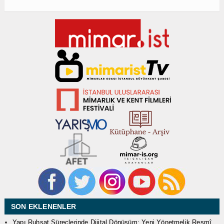
SON EKLENENLER
Yapı Ruhsat Süreçlerinde Dijital Dönüşüm: Yeni Yönetmelik Resmî