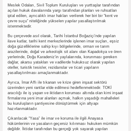
Meslek Odaları, Sivil Toplum Kuruluşları ve yurttaşlar tarafından
açılan hukuk davalarında yargı tarafından planları ve ruhsatları
iptal edilen, ayrıcalıklı imar hakları verilerek her biri bir “kent ve
çevre suçu” niteliğinde yükselen yapılar yasallaştırılmak
istenmektedir.
Bu çerçevede asıl olarak, Tarihi İstanbul Boğaziçi’nde yapılan
ilave katlar, tarihi kent merkezlerinde işlenen imar suçları, eşsiz
doğa güzelliklerine sahip kıyı bölgelerinde, orman ve tarım
arazilerinde, doğal ve arkeolojik sit alanı olan Kapadokya ve ören
yerlerinde, Doğu Karadeniz’in yaylalarında, korunması gereken
dağlar, akarsu yatakları ve vadilerde hukuksuz olarak yapılan
oteller, turistik tesisler, rezidanslar ve ticari yapıların
yasallaştırılması amaçlanmaktadır.
Ayrıca, İmar Affı ile tıkanan ve krize giren inşaat sektörü
üzerinden yeni rantlar elde edilmesi hedeflenmektedir. TOKİ
aracılığı ile iş yapan ve iktidarın koruması altında olan kimi inşaat
firmalarına yeni imar alanları açmak, halkın yaşadığı mahalleleri
bu kuruluşların şantiyesine dönüştürmek için altyapı
hazırlanmaktadır.
Çıkarılacak “Yasa” ile imar ve koruma ile ilgili Anayasa
hükümlerinin ve yasaların geçersiz kılınması hukuken mümkün
değildir. İktidar tarafından bu gerçeği yok sayarak yapılan