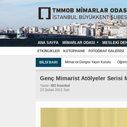
ANA SAYFA
MIMARLAR ODASI
MESLEKI DE
MIMARI PROJE ÇIZIM VE SUNUŞ STA
ETKINLIKLER
KÜTÜPHANE
FOTOĞRAF GALERISI
Mimar.ist Dergisi Yayın Kurulu
Öğrenc
BILGI BARI
Tarih Komisyonu
İmar ve Çevre Kom
Genç Mimarist Atölyeler Serisi 
Yazar-
MO İstanbul
23 Şubat 2021 Salı