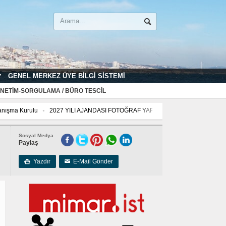
GENEL MERKEZ ÜYE BILGI SISTEMI
NETIM-SORGULAMA / BÜRO TESCIL
nışma Kurulu
2027 YILI AJANDASI FOTOĞRAF YARIŞMASI “Mimarlığın İzleri”
marlığın İzleri”
Sosyal Medya
Paylaş
Yazdır
E-Mail Gönder

✉