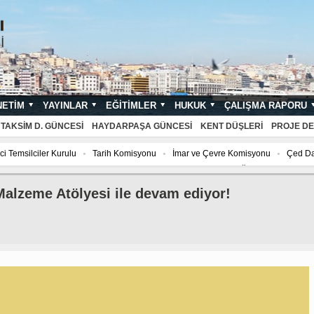
NETIM
YAYINLAR
EĞITIMLER
HUKUK
ÇALIŞMA RAPORU
NDARTLARI
TAKSIM D. GÜNCESI
HAYDARPAŞA GÜNCESI
KENT DÜŞLERI
PROJE DE
i Temsilciler Kurulu
Tarih Komisyonu
İmar ve Çevre Komisyonu
Çed Da
isyonu
Çed Danışma Kurulu
2027 YILI AJANDASI FOTOĞRAF YARIŞMASI “Mi
Malzeme Atölyesi ile devam ediyor!