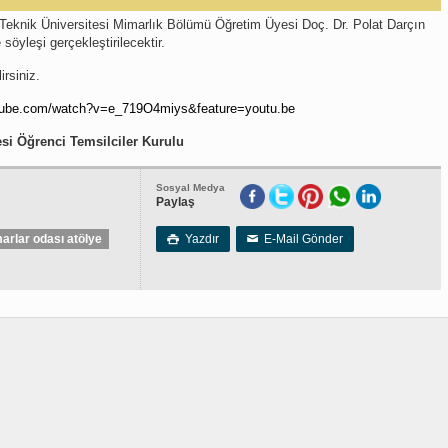
 Teknik Üniversitesi Mimarlık Bölümü Öğretim Üyesi Doç. Dr. Polat Darçın
söyleşi gerçekleştirilecektir.
irsiniz.
utube.com/watch?v=e_719O4miys&feature=youtu.be
i Öğrenci Temsilciler Kurulu
Sosyal Medya
Paylaş
arlar odası atölye
Yazdır
E-Mail Gönder

✉