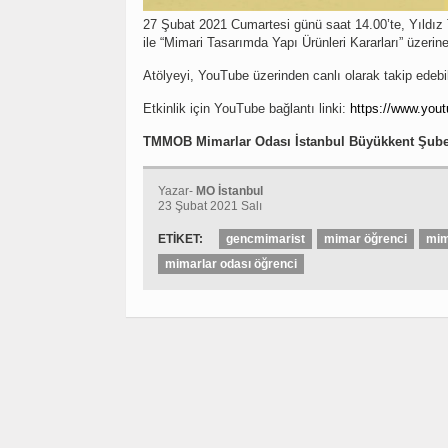
27 Şubat 2021 Cumartesi günü saat 14.00’te, Yıldız
ile “Mimari Tasarımda Yapı Ürünleri Kararları” üzerine 
Atölyeyi, YouTube üzerinden canlı olarak takip edebil
Etkinlik için YouTube bağlantı linki:
https://www.yo
TMMOB Mimarlar Odası İstanbul Büyükkent Şubes
Yazar-
MO İstanbul
23 Şubat 2021 Salı
ETİKET:
gencmimarist
mimar öğrenci
mim
mimarlar odası öğrenci