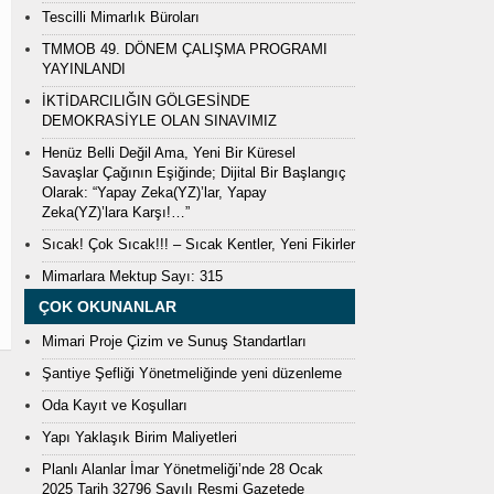
Tescilli Mimarlık Büroları
TMMOB 49. DÖNEM ÇALIŞMA PROGRAMI
YAYINLANDI
İKTİDARCILIĞIN GÖLGESİNDE
DEMOKRASİYLE OLAN SINAVIMIZ
Henüz Belli Değil Ama, Yeni Bir Küresel
Savaşlar Çağının Eşiğinde; Dijital Bir Başlangıç
Olarak: “Yapay Zeka(YZ)’lar, Yapay
Zeka(YZ)’lara Karşı!…”
Sıcak! Çok Sıcak!!! – Sıcak Kentler, Yeni Fikirler
Mimarlara Mektup Sayı: 315
ÇOK OKUNANLAR
Mimari Proje Çizim ve Sunuş Standartları
Şantiye Şefliği Yönetmeliğinde yeni düzenleme
Oda Kayıt ve Koşulları
Yapı Yaklaşık Birim Maliyetleri
Planlı Alanlar İmar Yönetmeliği’nde 28 Ocak
2025 Tarih 32796 Sayılı Resmi Gazetede