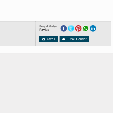
Sosyal Medya
Paylaş
Yazdır
E-Mail Gönder

✉