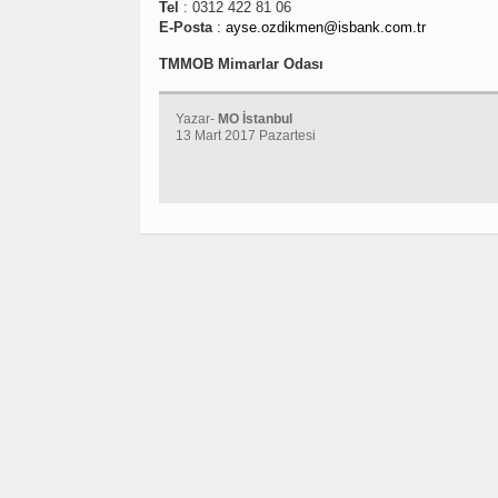
Tel
: 0312 422 81 06
E-Posta
:
ayse.ozdikmen@isbank.com.tr
TMMOB Mimarlar Odası
Yazar-
MO İstanbul
13 Mart 2017 Pazartesi