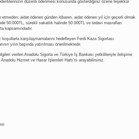
ödentilerinizin düzenli ödenmesi konusunda gösterdiğiniz özene teşekkür
p etmeden; aidat ödenen günden itibaren, aidat ödenen yıl için geçerli olmak
nde 50.000TL, sürekli sakatlık halinde 50.000TL ve tedavi masrafları
rta kapsamındadır.
 koşullarla karşılaşmamalarını hedefleyen Ferdi Kaza Sigortası
ının yılın başında yatırılması önerilmektedir.
lgileri verilen Anadolu Sigorta ve Türkiye İş Bankası yetkilileriyle iletişime
n Anadolu Hizmet ve Hasar İşlemleri Hattı’nı arayabilirsiniz.
esi