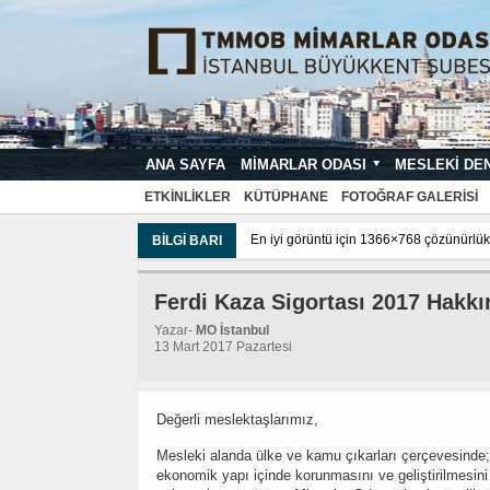
ANA SAYFA
MIMARLAR ODASI
MESLEKI DE
MIMARI PROJE ÇIZIM VE SUNUŞ STA
ETKINLIKLER
KÜTÜPHANE
FOTOĞRAF GALERISI
En iyi görüntü için 1366×768 çözünürlük 
BILGI BARI
Ferdi Kaza Sigortası 2017 Hakk
Yazar-
MO İstanbul
13 Mart 2017 Pazartesi
Değerli meslektaşlarımız,
Mesleki alanda ülke ve kamu çıkarları çerçevesinde;
ekonomik yapı içinde korunmasını ve geliştirilmesi