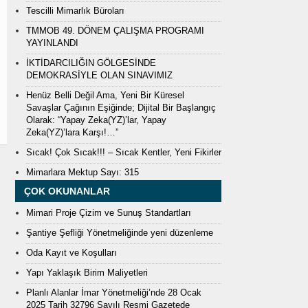
Tescilli Mimarlık Büroları
TMMOB 49. DÖNEM ÇALIŞMA PROGRAMI
YAYINLANDI
İKTİDARCILIĞIN GÖLGESİNDE
DEMOKRASİYLE OLAN SINAVIMIZ
Henüz Belli Değil Ama, Yeni Bir Küresel
Savaşlar Çağının Eşiğinde; Dijital Bir Başlangıç
Olarak: “Yapay Zeka(YZ)’lar, Yapay
Zeka(YZ)’lara Karşı!…”
Sıcak! Çok Sıcak!!! – Sıcak Kentler, Yeni Fikirler
Mimarlara Mektup Sayı: 315
ÇOK OKUNANLAR
Mimari Proje Çizim ve Sunuş Standartları
Şantiye Şefliği Yönetmeliğinde yeni düzenleme
Oda Kayıt ve Koşulları
Yapı Yaklaşık Birim Maliyetleri
Planlı Alanlar İmar Yönetmeliği’nde 28 Ocak
2025 Tarih 32796 Sayılı Resmi Gazetede