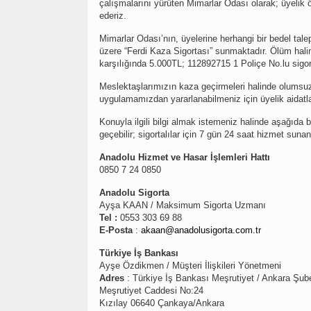
çalışmalarını yürüten Mimarlar Odası olarak; üyelik 
ederiz.
Mimarlar Odası’nın, üyelerine herhangi bir bedel tale
üzere “Ferdi Kaza Sigortası” sunmaktadır. Ölüm hali
karşılığında 5.000TL; 112892715 1 Poliçe No.lu sigo
Meslektaşlarımızın kaza geçirmeleri halinde olumsuz
uygulamamızdan yararlanabilmeniz için üyelik aidatlar
Konuyla ilgili bilgi almak istemeniz halinde aşağıda bi
geçebilir; sigortalılar için 7 gün 24 saat hizmet suna
Anadolu Hizmet ve Hasar İşlemleri Hattı
0850 7 24 0850
Anadolu Sigorta
Ayşa KAAN / Maksimum Sigorta Uzmanı
Tel :
0553 303 69 88
E-Posta
:
akaan@anadolusigorta.com.tr
Türkiye İş Bankası
Ayşe Özdikmen / Müşteri İlişkileri Yönetmeni
Adres
: Türkiye İş Bankası Meşrutiyet / Ankara Şub
Meşrutiyet Caddesi No:24
Kızılay 06640 Çankaya/Ankara