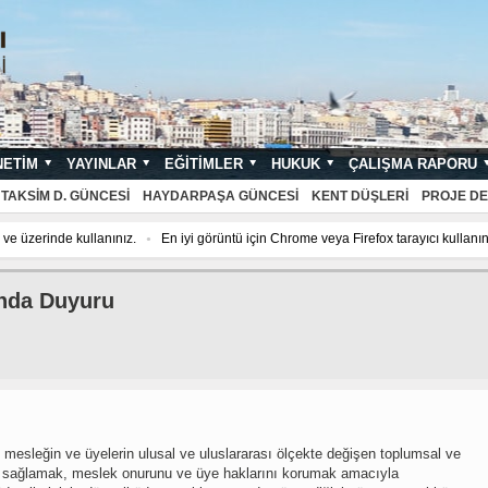
NETIM
YAYINLAR
EĞITIMLER
HUKUK
ÇALIŞMA RAPORU
NDARTLARI
TAKSIM D. GÜNCESI
HAYDARPAŞA GÜNCESI
KENT DÜŞLERI
PROJE DE
ve üzerinde kullanınız.
En iyi görüntü için Chrome veya Firefox tarayıcı kullanın
ında Duyuru
 mesleğin ve üyelerin ulusal ve uluslararası ölçekte değişen toplumsal ve
ni sağlamak, meslek onurunu ve üye haklarını korumak amacıyla