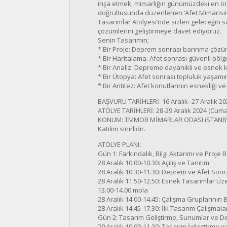
inşa etmek, mimarlığın günümüzdeki en öne
doğrultusunda düzenlenen ‘Afet Mimarisin
Tasarımlar Atölyesi’nde sizleri geleceğin 
çözümlerini geliştirmeye davet ediyoruz.
Senin Tasarımın;
* Bir Proje: Deprem sonrası barınma çözümle
* Bir Haritalama: Afet sonrası güvenli bölgel
* Bir Analiz: Depreme dayanıklı ve esnek
* Bir Ütopya: Afet sonrası topluluk yaşamı
* Bir Antitez: Afet konutlarının esnekliği ve
BAŞVURU TARİHLERİ: 16 Aralık- 27 Aralık 20
ATÖLYE TARİHLERİ: 28-29 Aralık 2024 (Cuma
KONUM: TMMOB MİMARLAR ODASI iSTANBUL
Katılım sınırlıdır.
ATÖLYE PLANI:
Gün 1: Farkındalık, Bilgi Aktarımı ve Proje B
28 Aralık 10.00-10.30: Açılış ve Tanıtım
28 Aralık 10.30-11.30: Deprem ve Afet Sonr
28 Aralık 11.50-12.50: Esnek Tasarımlar Ü
13.00-14.00 mola
28 Aralık 14.00-14.45: Çalışma Gruplarının 
28 Aralık 14.45-17.30: İlk Tasarım Çalışmal
Gün 2: Tasarım Geliştirme, Sunumlar ve 
29 Aralık 10.00-11.30: Tasarım İyileştirme v