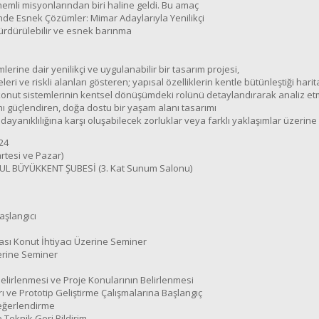
mli misyonlarından biri haline geldi. Bu amaç
de Esnek Çözümler: Mimar Adaylarıyla Yenilikçi
sürdürülebilir ve esnek barınma
rine dair yenilikçi ve uygulanabilir bir tasarım projesi,
eri ve riskli alanları gösteren; yapısal özelliklerin kentle bütünleştiği harit
 konut sistemlerinin kentsel dönüşümdeki rolünü detaylandırarak analiz e
nı güçlendiren, doğa dostu bir yaşam alanı tasarımı
 dayanıklılığına karşı oluşabilecek zorluklar veya farklı yaklaşımlar üzerine alt
24
rtesi ve Pazar)
 BÜYÜKKENT ŞUBESİ (3. Kat Sunum Salonu)
aşlangıcı
ası Konut İhtiyacı Üzerine Seminer
zerine Seminer
Belirlenmesi ve Proje Konularının Belirlenmesi
arı ve Prototip Geliştirme Çalışmalarına Başlangıç
Değerlendirme
e Teknik Geri Bildirim