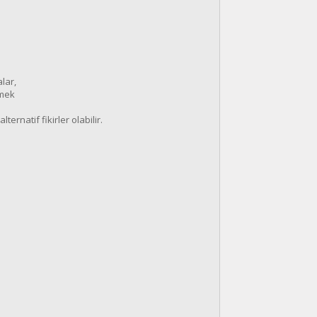
alar,
tmek
ernatif fikirler olabilir.