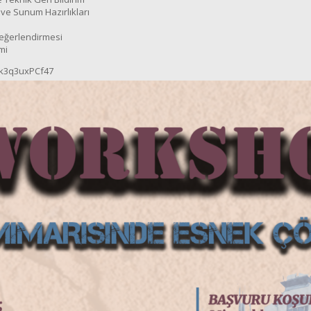
ve Sunum Hazırlıkları
Değerlendirmesi
mi
mk3q3uxPCf47