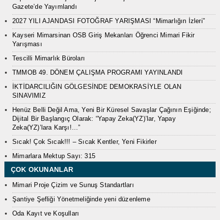
Gazete’de Yayımlandı
2027 YILI AJANDASI FOTOĞRAF YARIŞMASI “Mimarlığın İzleri”
Kayseri Mimarsinan OSB Giriş Mekanları Öğrenci Mimari Fikir
Yarışması
Tescilli Mimarlık Büroları
TMMOB 49. DÖNEM ÇALIŞMA PROGRAMI YAYINLANDI
İKTİDARCILIĞIN GÖLGESİNDE DEMOKRASİYLE OLAN
SINAVIMIZ
Henüz Belli Değil Ama, Yeni Bir Küresel Savaşlar Çağının Eşiğinde;
Dijital Bir Başlangıç Olarak: “Yapay Zeka(YZ)’lar, Yapay
Zeka(YZ)’lara Karşı!…”
Sıcak! Çok Sıcak!!! – Sıcak Kentler, Yeni Fikirler
Mimarlara Mektup Sayı: 315
ÇOK OKUNANLAR
Mimari Proje Çizim ve Sunuş Standartları
Şantiye Şefliği Yönetmeliğinde yeni düzenleme
Oda Kayıt ve Koşulları