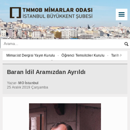
☰
Mimar.ist Dergisi Yayın Kurulu
Öğrenci Temsilciler Kurulu
Tarih Komi
2027 YILI AJANDASI FOTOĞRAF YARIŞMASI “Mimarlığın İzleri”
Mimar.is
İmar ve Çevre Komisyonu
Çed Danışma Kurulu
2027 YILI AJANDASI 
Baran İdil Aramızdan Ayrıldı
Öğrenci Temsilciler Kurulu
Tarih Komisyonu
İmar ve Çevre Komisyon
Yazar-
MO İstanbul
2027 YILI AJANDASI FOTOĞRAF YARIŞMASI “Mimarlığın İzleri”
25 Aralık 2019 Çarşamba