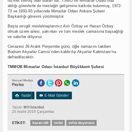
hizmet vermiş olan Baran İdil, TSMD ve Mimarlar Odası’nda
aldığı görevlerle de mesleğin gelişimine katkıda bulunmuş, 1972-
73 ve 1991-93 yıllarında Mimarlar Odası Ankara Şubesi
Başkanlığı görevini yürütmüştür.
Başta sevgili meslektaşlarımız Aslı Özbay ve Hasan Özbay
olmak üzere ailesi, yakınları ve tüm meslek camiasına başsağlığı
ve sabırlar diliyoruz.
Cenazesi 26 Aralık Perşembe günü, öğle namazını takiben
Bodrum Akyarlar Camisi’nden kaldırılıp Akyarlar Kabristanı’na
defnedilecektir.
TMMOB Mimarlar Odası İstanbul Büyükkent Şubesi
Sosyal Medya
Paylaş
Yazdır
E-Mail Gönder

✉
Yazar-
MO İstanbul
25 Aralık 2019 Çarşamba
ETİKET:
baran idil
vefat
vefat duyurusu