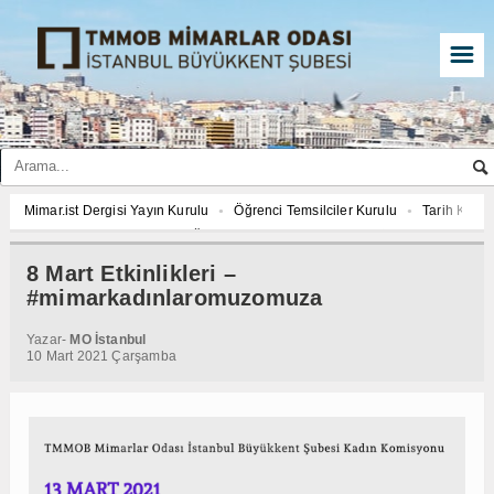
☰
Mimar.ist Dergisi Yayın Kurulu
Öğrenci Temsilciler Kurulu
Tarih Komi
2027 YILI AJANDASI FOTOĞRAF YARIŞMASI “Mimarlığın İzleri”
Mimar.is
İmar ve Çevre Komisyonu
Çed Danışma Kurulu
2027 YILI AJANDASI 
8 Mart Etkinlikleri –
Öğrenci Temsilciler Kurulu
Tarih Komisyonu
İmar ve Çevre Komisyon
#mimarkadınlaromuzomuza
2027 YILI AJANDASI FOTOĞRAF YARIŞMASI “Mimarlığın İzleri”
Yazar-
MO İstanbul
10 Mart 2021 Çarşamba