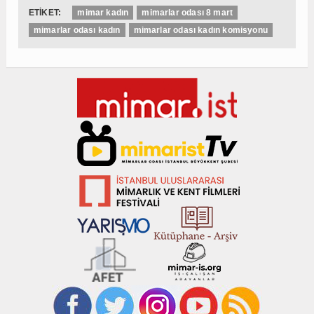
ETİKET:
mimar kadın
mimarlar odası 8 mart
mimarlar odası kadın
mimarlar odası kadın komisyonu