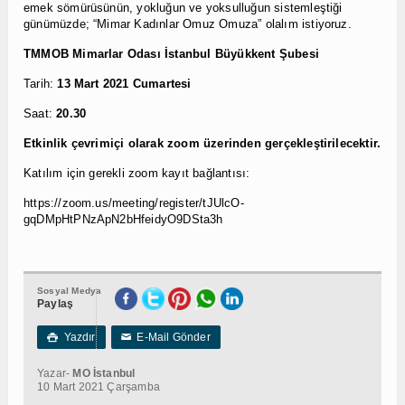
emek sömürüsünün, yokluğun ve yoksulluğun sistemleştiği
günümüzde; “Mimar Kadınlar Omuz Omuza” olalım istiyoruz.
TMMOB Mimarlar Odası İstanbul Büyükkent Şubesi
Tarih:
13 Mart 2021 Cumartesi
Saat:
20.30
Etkinlik çevrimiçi olarak zoom üzerinden gerçekleştirilecektir.
Katılım için gerekli zoom kayıt bağlantısı:
https://zoom.us/meeting/register/tJUlcO-
gqDMpHtPNzApN2bHfeidyO9DSta3h
Sosyal Medya
Paylaş
Yazdır
E-Mail Gönder

✉
Yazar-
MO İstanbul
10 Mart 2021 Çarşamba