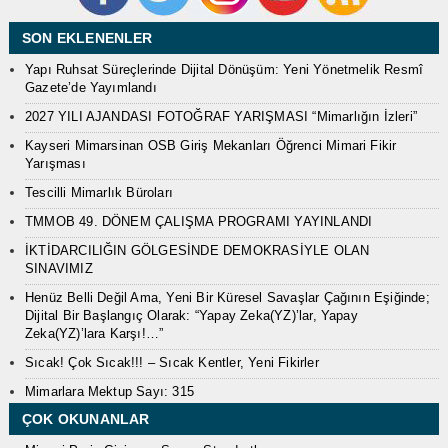
SON EKLENENLER
Yapı Ruhsat Süreçlerinde Dijital Dönüşüm: Yeni Yönetmelik Resmî
Gazete’de Yayımlandı
2027 YILI AJANDASI FOTOĞRAF YARIŞMASI “Mimarlığın İzleri”
Kayseri Mimarsinan OSB Giriş Mekanları Öğrenci Mimari Fikir
Yarışması
Tescilli Mimarlık Büroları
TMMOB 49. DÖNEM ÇALIŞMA PROGRAMI YAYINLANDI
İKTİDARCILIĞIN GÖLGESİNDE DEMOKRASİYLE OLAN
SINAVIMIZ
Henüz Belli Değil Ama, Yeni Bir Küresel Savaşlar Çağının Eşiğinde;
Dijital Bir Başlangıç Olarak: “Yapay Zeka(YZ)’lar, Yapay
Zeka(YZ)’lara Karşı!…”
Sıcak! Çok Sıcak!!! – Sıcak Kentler, Yeni Fikirler
Mimarlara Mektup Sayı: 315
ÇOK OKUNANLAR