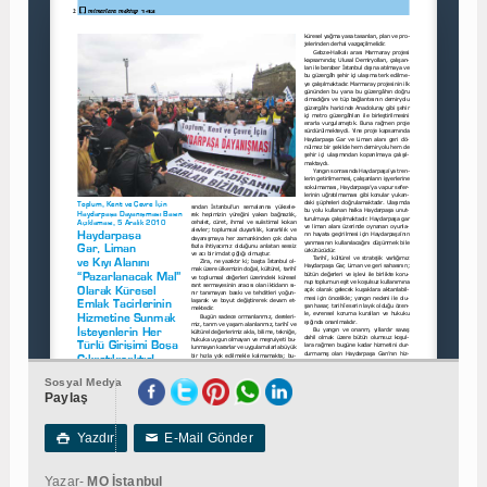
Sosyal Medya
Paylaş
Yazdır
E-Mail Gönder

✉
Yazar-
MO İstanbul