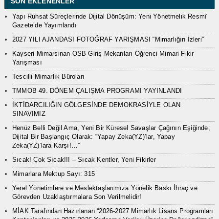
SON EKLENENLER
Yapı Ruhsat Süreçlerinde Dijital Dönüşüm: Yeni Yönetmelik Resmî
Gazete’de Yayımlandı
2027 YILI AJANDASI FOTOĞRAF YARIŞMASI “Mimarlığın İzleri”
Kayseri Mimarsinan OSB Giriş Mekanları Öğrenci Mimari Fikir
Yarışması
Tescilli Mimarlık Büroları
TMMOB 49. DÖNEM ÇALIŞMA PROGRAMI YAYINLANDI
İKTİDARCILIĞIN GÖLGESİNDE DEMOKRASİYLE OLAN
SINAVIMIZ
Henüz Belli Değil Ama, Yeni Bir Küresel Savaşlar Çağının Eşiğinde;
Dijital Bir Başlangıç Olarak: “Yapay Zeka(YZ)’lar, Yapay
Zeka(YZ)’lara Karşı!…”
Sıcak! Çok Sıcak!!! – Sıcak Kentler, Yeni Fikirler
Mimarlara Mektup Sayı: 315
Yerel Yönetimlere ve Meslektaşlarımıza Yönelik Baskı İhraç ve
Görevden Uzaklaştırmalara Son Verilmelidir!
MİAK Tarafından Hazırlanan “2026-2027 Mimarlık Lisans Programları