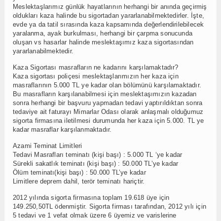
Meslektaşlarımız günlük hayatlarının herhangi bir anında geçirmiş
oldukları kaza halinde bu sigortadan yararlanabilmektedirler. İşte,
evde ya da tatil sırasında kaza kapsamında değerlendirilebilecek
yaralanma, ayak burkulması, herhangi bir çarpma sonucunda
oluşan vs hasarlar halinde meslektaşımız kaza sigortasından
yararlanabilmektedir.
Kaza Sigortası masrafların ne kadarını karşılamaktadır?
Kaza sigortası poliçesi meslektaşlarımızın her kaza için
masraflarının 5.000 TL ye kadar olan bölümünü karşılamaktadır.
Bu masrafların karşılanabilmesi için meslektaşımızın kazadan
sonra herhangi bir başvuru yapmadan tedavi yaptırıldıktan sonra
tedaviye ait faturayı Mimarlar Odası olarak anlaşmalı olduğumuz
sigorta firmasına iletilmesi durumunda her kaza için 5.000. TL ye
kadar masraflar karşılanmaktadır.
Azami Teminat Limitleri
Tedavi Masrafları teminatı (kişi başı) : 5.000 TL ‘ye kadar
Sürekli sakatlık teminatı (kişi başı) : 50.000 TL’ye kadar
Ölüm teminatı(kişi başı) : 50.000 TL’ye kadar
Limitlere deprem dahil, terör teminatı hariçtir.
2012 yılında sigorta firmasına toplam 19.618 üye için
149.250,50TL ödenmiştir. Sigorta firması tarafından, 2012 yılı için
5 tedavi ve 1 vefat olmak üzere 6 üyemiz ve varislerine