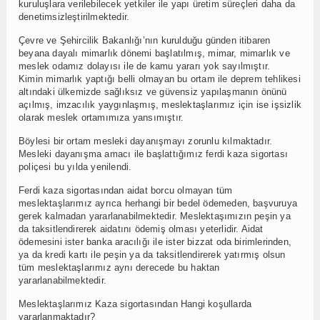
kuruluşlara verilebilecek yetkiler ile yapı üretim süreçleri daha da
denetimsizleştirilmektedir.
Çevre ve Şehircilik Bakanlığı’nın kurulduğu günden itibaren
beyana dayalı mimarlık dönemi başlatılmış, mimar, mimarlık ve
meslek odamız dolayısı ile de kamu yararı yok sayılmıştır.
Kimin mimarlık yaptığı belli olmayan bu ortam ile deprem tehlikesi
altındaki ülkemizde sağlıksız ve güvensiz yapılaşmanın önünü
açılmış, imzacılık yaygınlaşmış, meslektaşlarımız için ise işsizlik
olarak meslek ortamımıza yansımıştır.
Böylesi bir ortam mesleki dayanışmayı zorunlu kılmaktadır.
Mesleki dayanışma amacı ile başlattığımız ferdi kaza sigortası
poliçesi bu yılda yenilendi.
Ferdi kaza sigortasından aidat borcu olmayan tüm
meslektaşlarımız ayrıca herhangi bir bedel ödemeden, başvuruya
gerek kalmadan yararlanabilmektedir. Meslektaşımızın peşin ya
da taksitlendirerek aidatını ödemiş olması yeterlidir. Aidat
ödemesini ister banka aracılığı ile ister bizzat oda birimlerinden,
ya da kredi kartı ile peşin ya da taksitlendirerek yatırmış olsun
tüm meslektaşlarımız aynı derecede bu haktan
yararlanabilmektedir.
Meslektaşlarımız Kaza sigortasından Hangi koşullarda
yararlanmaktadır?