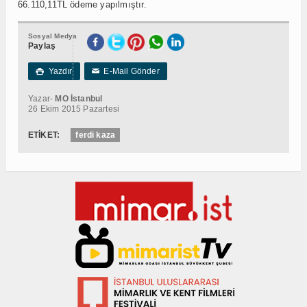
66.110,11TL ödeme yapılmıştır.
Sosyal Medya
Paylaş
Yazdır
E-Mail Gönder

✉
Yazar-
MO İstanbul
26 Ekim 2015 Pazartesi
ETİKET:
ferdi kaza