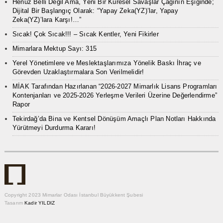
Henüz Belli Değil Ama, Yeni Bir Küresel Savaşlar Çağının Eşiğinde;
Dijital Bir Başlangıç Olarak: “Yapay Zeka(YZ)’lar, Yapay
Zeka(YZ)’lara Karşı!…”
Sıcak! Çok Sıcak!!! – Sıcak Kentler, Yeni Fikirler
Mimarlara Mektup Sayı: 315
Yerel Yönetimlere ve Meslektaşlarımıza Yönelik Baskı İhraç ve
Görevden Uzaklaştırmalara Son Verilmelidir!
MİAK Tarafından Hazırlanan “2026-2027 Mimarlık Lisans Programları
Kontenjanları ve 2025-2026 Yerleşme Verileri Üzerine Değerlendirme”
Rapor
Tekirdağ’da Bina ve Kentsel Dönüşüm Amaçlı Plan Notları Hakkında
Yürütmeyi Durdurma Kararı!
Copyright 2023 Mimarlar Odası İstanbul Büyükkent Şubesi
Tasarım
Kadir YILDIZ