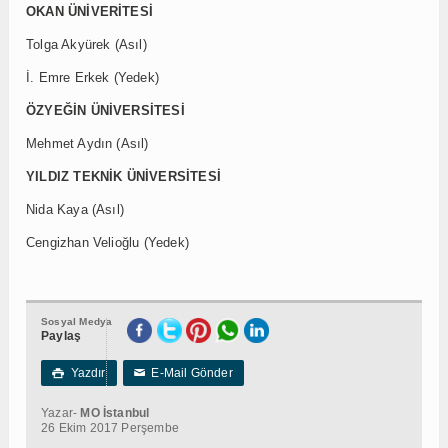
OKAN ÜNİVERİTESİ
Tolga Akyürek (Asıl)
İ. Emre Erkek (Yedek)
ÖZYEĞİN ÜNİVERSİTESİ
Mehmet Aydın (Asıl)
YILDIZ TEKNİK ÜNİVERSİTESİ
Nida Kaya (Asıl)
Cengizhan Velioğlu (Yedek)
Sosyal Medya
Paylaş
Yazdır
E-Mail Gönder

✉
Yazar-
MO İstanbul
26 Ekim 2017 Perşembe