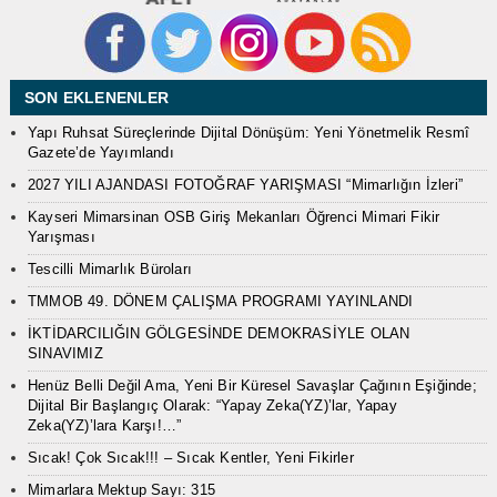
SON EKLENENLER
Yapı Ruhsat Süreçlerinde Dijital Dönüşüm: Yeni Yönetmelik Resmî
Gazete’de Yayımlandı
2027 YILI AJANDASI FOTOĞRAF YARIŞMASI “Mimarlığın İzleri”
Kayseri Mimarsinan OSB Giriş Mekanları Öğrenci Mimari Fikir
Yarışması
Tescilli Mimarlık Büroları
TMMOB 49. DÖNEM ÇALIŞMA PROGRAMI YAYINLANDI
İKTİDARCILIĞIN GÖLGESİNDE DEMOKRASİYLE OLAN
SINAVIMIZ
Henüz Belli Değil Ama, Yeni Bir Küresel Savaşlar Çağının Eşiğinde;
Dijital Bir Başlangıç Olarak: “Yapay Zeka(YZ)’lar, Yapay
Zeka(YZ)’lara Karşı!…”
Sıcak! Çok Sıcak!!! – Sıcak Kentler, Yeni Fikirler
Mimarlara Mektup Sayı: 315