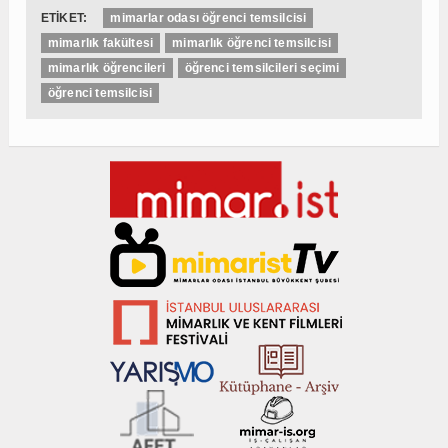
ETİKET:
mimarlar odası öğrenci temsilcisi
mimarlık fakültesi
mimarlık öğrenci temsilcisi
mimarlık öğrencileri
öğrenci temsilcileri seçimi
öğrenci temsilcisi