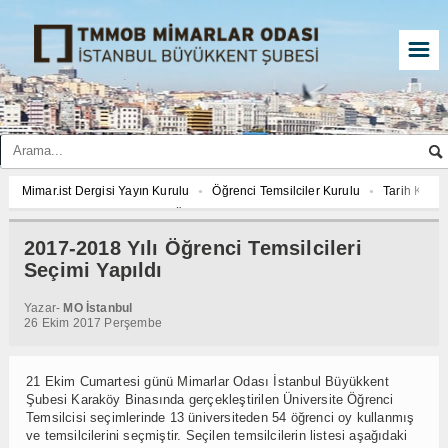
☰
Mimar.ist Dergisi Yayın Kurulu
Öğrenci Temsilciler Kurulu
Tarih Komi
2027 YILI AJANDASI FOTOĞRAF YARIŞMASI “Mimarlığın İzleri”
Mimar.is
İmar ve Çevre Komisyonu
Çed Danışma Kurulu
2027 YILI AJANDASI 
2017-2018 Yılı Öğrenci Temsilcileri
Öğrenci Temsilciler Kurulu
Tarih Komisyonu
İmar ve Çevre Komisyon
Seçimi Yapıldı
2027 YILI AJANDASI FOTOĞRAF YARIŞMASI “Mimarlığın İzleri”
Yazar-
MO İstanbul
26 Ekim 2017 Perşembe
21 Ekim Cumartesi günü Mimarlar Odası İstanbul Büyükkent
Şubesi Karaköy Binasında gerçekleştirilen Üniversite Öğrenci
Temsilcisi seçimlerinde 13 üniversiteden 54 öğrenci oy kullanmış
ve temsilcilerini seçmiştir. Seçilen temsilcilerin listesi aşağıdaki