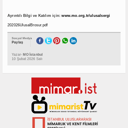
Ayrıntılı Bilgi ve Katılım için:
www.mo.org.tr/ulusalsergi
202026UlusalBrosur.pdf
Sosyal Medya
Paylaş
Yazar-
MO İstanbul
10 Şubat 2026 Salı