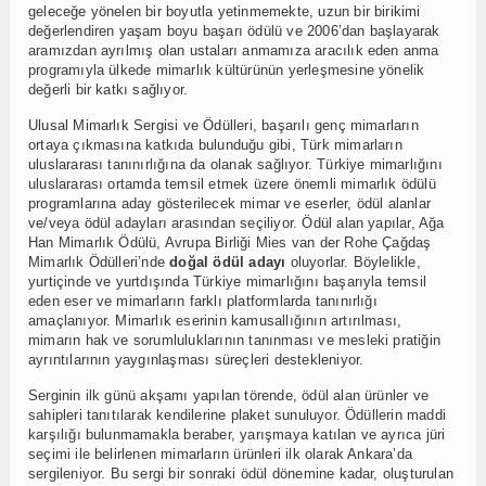
geleceğe yönelen bir boyutla yetinmemekte, uzun bir birikimi
değerlendiren yaşam boyu başarı ödülü ve 2006’dan başlayarak
aramızdan ayrılmış olan ustaları anmamıza aracılık eden anma
programıyla ülkede mimarlık kültürünün yerleşmesine yönelik
değerli bir katkı sağlıyor.
Ulusal Mimarlık Sergisi ve Ödülleri, başarılı genç mimarların
ortaya çıkmasına katkıda bulunduğu gibi, Türk mimarların
uluslararası tanınırlığına da olanak sağlıyor. Türkiye mimarlığını
uluslararası ortamda temsil etmek üzere önemli mimarlık ödülü
programlarına aday gösterilecek mimar ve eserler, ödül alanlar
ve/veya ödül adayları arasından seçiliyor. Ödül alan yapılar, Ağa
Han Mimarlık Ödülü, Avrupa Birliği Mies van der Rohe Çağdaş
Mimarlık Ödülleri’nde
doğal ödül adayı
oluyorlar. Böylelikle,
yurtiçinde ve yurtdışında Türkiye mimarlığını başarıyla temsil
eden eser ve mimarların farklı platformlarda tanınırlığı
amaçlanıyor. Mimarlık eserinin kamusallığının artırılması,
mimarın hak ve sorumluluklarının tanınması ve mesleki pratiğin
ayrıntılarının yaygınlaşması süreçleri destekleniyor.
Serginin ilk günü akşamı yapılan törende, ödül alan ürünler ve
sahipleri tanıtılarak kendilerine plaket sunuluyor. Ödüllerin maddi
karşılığı bulunmamakla beraber, yarışmaya katılan ve ayrıca jüri
seçimi ile belirlenen mimarların ürünleri ilk olarak Ankara’da
sergileniyor. Bu sergi bir sonraki ödül dönemine kadar, oluşturulan