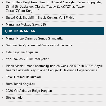
Henüz Belli Değil Ama, Yeni Bir Küresel Savaşlar Çağının Eşiğinde;
Dijital Bir Başlangıç Olarak: “Yapay Zeka(YZ)’lar, Yapay
Zeka(YZ)’lara Karşı!…”
Sıcak! Çok Sıcak!!! – Sıcak Kentler, Yeni Fikirler
Mimarlara Mektup Sayı: 315
ÇOK OKUNANLAR
Mimari Proje Çizim ve Sunuş Standartları
Şantiye Şefliği Yönetmeliğinde yeni düzenleme
Oda Kayıt ve Koşulları
Yapı Yaklaşık Birim Maliyetleri
Planlı Alanlar İmar Yönetmeliği’nde 28 Ocak 2025 Tarih 32796 Sayılı
Resmi Gazetede Yayımlanan Değişiklik Hakkında Değerlendirme
Tescilli Mimarlık Büroları
Büro Tescil Koşulları
2026 Yılı Aidat ve Belge Harçları
Sözleşmeler