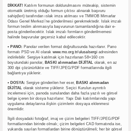
DİKKAT!
Katılım formunun doldurulmasını müteakip, sistemin
otomatik üretmiş olduğu formun çıktısı alınarak başvuru
sahip(leri) tarafından ıslak imza atılması ve TMMOB Mimarlar
Odası Genel Merkezi’ne gönderilmesi gerekmektedir. Islak imzalı
formun teslim alınmasıyla başvurunun tamamlandığına dair e-
posta gönderilecektir. Islak imzalı formların gönderilmemesi
halinde başvurular geçersiz kabul edilecektir.
• PANO:
Panolar verilen format doğrultusunda hazırlanır. Pano
formatı PSD ve AI olarak
www.mo.org.tr/ulusalsergi
adresinden
indirilebilir. Sergiye katılmak için hazırlanan 58×160 cm
boyutundaki panolar,
BASKI alınmadan DİJİTAL
olarak, en az
300 dpi çözünürlükte ve TIFF/JPEG/PDF formatlarında ilgili
bağlantıya yüklenir.
• DOSYA:
Sergiye gönderilen her eser,
BASKI alınmadan
DİJİTAL
olarak sisteme yüklenir. Seçici Kurulun ayrıntılı
incelemesi için, panoda sunulandan daha fazla yazılı ve görsel
belge içeren bir dosya hazırlanır. Yapı Dalı katılımlarında yapı
uygulama detaylarına ilişkin çizimlerin dosyaya eklenmesi
önemlidir.
İlgili dosyadaki fotoğraf, imaj ve çizim belgeleri TIFF/JPEG/PDF
formatlarından birinde olmalı; çizim belgeleri CAD formatında ise,
yukarıda sayılan formatlardan birine dönüştürülmeli; her bir görsel