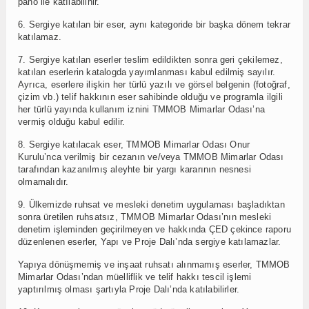
pano ile katılabilinir.
6. Sergiye katılan bir eser, aynı kategoride bir başka dönem tekrar
katılamaz.
7. Sergiye katılan eserler teslim edildikten sonra geri çekilemez,
katılan eserlerin katalogda yayımlanması kabul edilmiş sayılır.
Ayrıca, eserlere ilişkin her türlü yazılı ve görsel belgenin (fotoğraf,
çizim vb.) telif hakkının eser sahibinde olduğu ve programla ilgili
her türlü yayında kullanım iznini TMMOB Mimarlar Odası’na
vermiş olduğu kabul edilir.
8. Sergiye katılacak eser, TMMOB Mimarlar Odası Onur
Kurulu’nca verilmiş bir cezanın ve/veya TMMOB Mimarlar Odası
tarafından kazanılmış aleyhte bir yargı kararının nesnesi
olmamalıdır.
9. Ülkemizde ruhsat ve mesleki denetim uygulaması başladıktan
sonra üretilen ruhsatsız, TMMOB Mimarlar Odası’nın mesleki
denetim işleminden geçirilmeyen ve hakkında ÇED çekince raporu
düzenlenen eserler, Yapı ve Proje Dalı’nda sergiye katılamazlar.
Yapıya dönüşmemiş ve inşaat ruhsatı alınmamış eserler, TMMOB
Mimarlar Odası’ndan müelliflik ve telif hakkı tescil işlemi
yaptırılmış olması şartıyla Proje Dalı’nda katılabilirler.