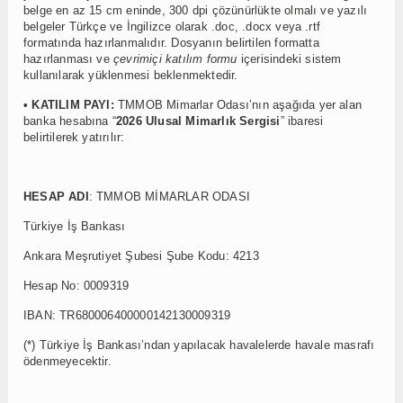
belge en az 15 cm eninde, 300 dpi çözünürlükte olmalı ve yazılı
belgeler Türkçe ve İngilizce olarak .doc, .docx veya .rtf
formatında hazırlanmalıdır. Dosyanın belirtilen formatta
hazırlanması ve
çevrimiçi katılım formu
içerisindeki sistem
kullanılarak yüklenmesi beklenmektedir.
• KATILIM PAYI:
TMMOB Mimarlar Odası’nın aşağıda yer alan
banka hesabına “
2026 Ulusal Mimarlık Sergisi
” ibaresi
belirtilerek yatırılır:
HESAP ADI
: TMMOB MİMARLAR ODASI
Türkiye İş Bankası
Ankara Meşrutiyet Şubesi Şube Kodu: 4213
Hesap No: 0009319
IBAN: TR680006400000142130009319
(*) Türkiye İş Bankası’ndan yapılacak havalelerde havale masrafı
ödenmeyecektir.