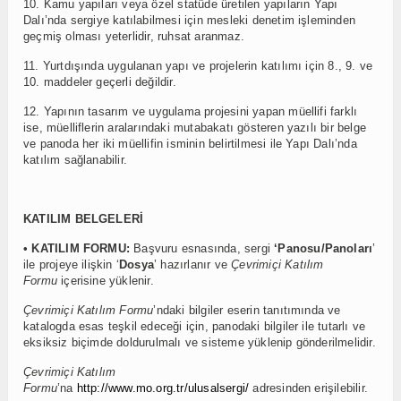
10. Kamu yapıları veya özel statüde üretilen yapıların Yapı
Dalı’nda sergiye katılabilmesi için mesleki denetim işleminden
geçmiş olması yeterlidir, ruhsat aranmaz.
11. Yurtdışında uygulanan yapı ve projelerin katılımı için 8., 9. ve
10. maddeler geçerli değildir.
12. Yapının tasarım ve uygulama projesini yapan müellifi farklı
ise, müelliflerin aralarındaki mutabakatı gösteren yazılı bir belge
ve panoda her iki müellifin isminin belirtilmesi ile Yapı Dalı’nda
katılım sağlanabilir.
KATILIM BELGELERİ
• KATILIM FORMU:
Başvuru esnasında, sergi
‘Panosu/Panoları
’
ile projeye ilişkin ‘
Dosya
’ hazırlanır ve
Çevrimiçi Katılım
Formu
içerisine yüklenir.
Çevrimiçi Katılım Formu
’ndaki bilgiler eserin tanıtımında ve
katalogda esas teşkil edeceği için, panodaki bilgiler ile tutarlı ve
eksiksiz biçimde doldurulmalı ve sisteme yüklenip gönderilmelidir.
Çevrimiçi Katılım
Formu
’na
http://www.mo.org.tr/ulusalsergi/
adresinden erişilebilir.