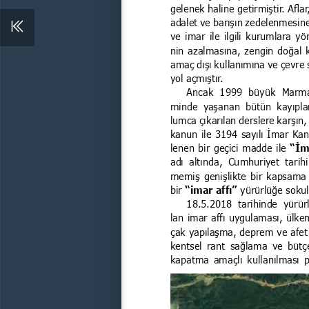
gelenek haline getirmiştir. Aflar
adalet ve barışın zedelenmesin
ve imar ile ilgili kurumlara yö
nin azalmasına, zengin doğal k
amaç dışı kullanımına ve çevre 
yol açmıştır.
Ancak  1999  büyük  Marma
minde  yaşanan  bütün  kayıplar
lumca çıkarılan derslere karşın,
kanun ile 3194 sayılı İmar Ka
lenen bir geçici madde ile 
“İm
adı  altında,  Cumhuriyet  tarih
memiş genişlikte bir kapsama 
bir 
“imar affı” 
yürürlüğe soku
18.5.2018  tarihinde  yürür
lan imar affı uygulaması, ülke
çak yapılaşma, deprem ve afet
kentsel rant sağlama ve bütçe 
kapatma amaçlı kullanılması po