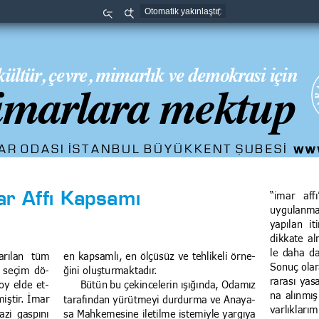
Uzaklaştır
Yaklaştır
kültür, çevre, mimarlık ve demokrasi için
marlara mektup
ww
R ODASI İSTANBUL BÜYÜKKENT ŞUBESİ  
ar Affı Kapsamı 
“imar  aff
uygulanmay
yapılan  iti
dikkate al
le daha da
arılan  tüm 
en kapsamlı, en ölçüsüz ve tehlikeli örne
-
Sonuç olar
a seçim dö
-
ğini oluşturmaktadır.
rarası yas
oy elde et
-
Bütün bu çekincelerin ışığında, Odamız 
na alınmış
iştir. İmar 
tarafından yürütmeyi durdurma ve Anaya
-
varlıkları
azi gaspını 
sa Mahkemesine iletilme istemiyle yargıya 