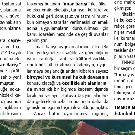
cine mahk
, toplumsal 
taşınmış bulunan 
“imar barışı” 
ile, ülke
-
çıkmıştır.
e, planlama 
ye ekonomik, ekolojik, tarihsel, kültürel ve 
Nitekim
nelik güve
-
hukuksal geri dönüşsüz ve tazmini müm
-
ile bu kez 
aynakların 
kün olmayan zararlar verilmesini önlemek 
rekçe göste
sorunlarına 
adına  uygulamaların  durdurulması  için 
nişletilmes
kamu idareleri nezdinde de çeşitli uyarılar 
ile  koruna
ra  depre
-
yapılmıştır.
nüm  bölgesi
a  ve  top
-
İmar  barışı  uygulamalarının  ülkedeki 
tesisler d
 7143 sayılı 
tüm yerleşmelerin sağlık ve güvenliğinin 
pıların yas
nunu’na ek
-
yanı sıra doğal, tarihi ve kültürel varlıkla
-
TMMOB 
ar Barışı” 
rını tehdit altına almakla kalmayıp, uygu
-
bir seçim 
inde  görül
-
lanmaya başlandığı andan itibaren sayısız 
“torba yas
sahip yeni 
bireysel ve kurumsal hukuk davasının
münün af 
lmuştur.
konusu olacağı ve 
özellikle
sit alanların
-
finin geri 
lüğe  soku
-
da
 ayrıcalıklı bir biçimde kapsam dışında 
takipçisi o
mizdeki ka
-
bırakılan ve aynı statüyü taşıyan alanlar
-
duyururuz
 olgusunun 
dan gelecek itirazlar sonucunda daha da 
açıklarını 
genişleme eğilimi taşımakta olduğu açıktır.
TMMOB Mi
litikasının 
İstanbul 
Ancak  bütün  uyarılarımıza  rağmen, 