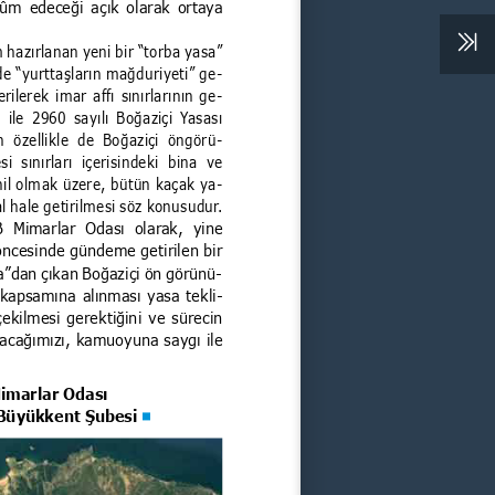
ûm edeceği açık olarak ortaya 
 hazırlanan yeni bir “torba yasa” 
de “yurttaşların mağduriyeti” ge
-
rilerek imar affı sınırlarının ge
-
i ile 2960 sayılı Boğaziçi Yasası 
n  özellikle  de  Boğaziçi  öngörü
-
  sınırları  içerisindeki  bina  ve 
ahil olmak üzere, bütün kaçak ya
-
al hale getirilmesi söz konusudur.
 Mimarlar  Odası  olarak,  yine 
öncesinde gündeme getirilen bir 
a”dan çıkan Boğaziçi ön görünü
-
kapsamına alınması yasa tekli
-
çekilmesi gerektiğini ve sürecin 
lacağımızı, 
kamuoyuna saygı ile 
.
marlar Odası
Büyükkent Şubesi 
g