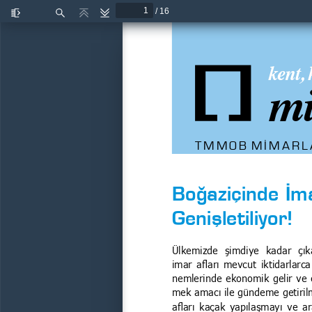
/ 16
Kenar
Bul
Önceki
Sonraki
çubuğunu
aç/kapat
kent, 
mi
TMMOB MİMARLA
Boğaziçinde İm
Genişletiliyor!
Ülkemizde  şimdiye  kadar  çık
imar afları mevcut iktidarlarc
nemlerinde ekonomik gelir ve 
mek amacı ile gündeme getirilm
afları kaçak yapılaşmayı ve ar