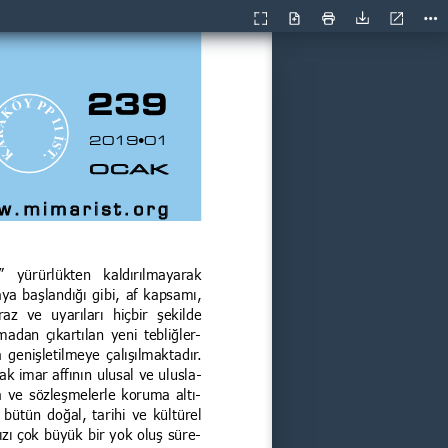
Geçerli
Sunum
Aç
Yazdır
İndir
Ara
görünüm
Modu
239
2019•01
OCAK
w.mimarist.org
ı”  yürürlükten  kaldırılmayarak 
a başlandığı gibi, af kapsamı, 
raz  ve  uyarıları  hiçbir  şekilde 
madan çıkartılan yeni tebliğler
-
 genişletilmeye çalışılmaktadır. 
ak imar affının ulusal ve ulusla
-
a ve sözleşmelerle koruma altı
-
 bütün doğal, tarihi ve kültürel 
mızı çok büyük bir yok oluş süre
-