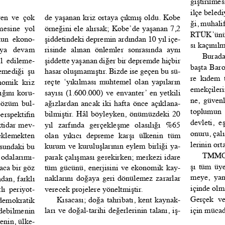
ğiştirilmes
ilçe beledi
de yaşanan kriz ortaya çıkmış oldu. Kobe 
en  ve  çok 
ği, muhali
örneğini ele alırsak; Kobe’de yaşanan 7,2 
mesine  yol 
RTÜK’ünü 
şiddetindeki depremin ardından 10 yıl içe
-
nun ekono
-
sı kaçınılm
risinde  alınan  önlemler  sonrasında  aynı 
aya  devam 
Burada
şiddette yaşanan diğer bir depremde hiçbir 
ol  edileme
-
başta Baro
hasar oluşmamıştır. Bizde ise geçen bu sü
-
emediği şu 
re kıdem t
reçte ‘yıkılması muhtemel olan yapıların 
nomik  kriz 
emekçileri
sayısı (1.600.000) ve envanter’ en yetkili 
ığını koru
-
ne, güvenl
ağızlardan ancak iki hafta önce açıklana
-
çözüm bul
-
toplumun  
bilmiştir. Hâl böyleyken, önümüzdeki 20 
erspektifin 
devleti,  e
yıl  zarfında  gerçekleşme  olasılığı  %65 
ktidar mev
-
onuru, çal
olan  yıkıcı  depreme  karşı  ülkenin  tüm 
 eklemekten 
lerinin ort
kurum ve kuruluşlarının eylem birliği ya
-
sundaki bu 
TMMOB’
parak çalışması gerekirken; merkezi idare 
 odalarımı
-
şı tüm üye
tüm gücünü, enerjisini ve ekonomik kay
-
aca bir göz 
meye,  yan
naklarını doğaya geri dönülemez zararlar 
dan, farklı 
içinde olm
verecek projelere yöneltmiştir.
lı  periyot
-
Gerçek  ve
Kısacası; doğa tahribatı, kent kaynak
-
demokratik 
için mücad
ları ve doğal-tarihi değerlerinin talanı, iş
-
debilmenin 
renin, ülke
-