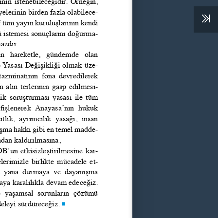
inin istenebileceğidir. Örneğin, 
yelerinin birden fazla olabilece
-
f tüm yayın kuruluşlarının kendi 
istemesi sonuçlarını doğurma
-
azdır.
n  hareketle,  gündemde  olan 
 Yasası Değişikliği olmak üze
-
azminatının fona devredilerek 
n alın terlerinin gasp edilmesi
-
ik soruşturması yasası ile tüm 
fişlenerek  Anayasa’nın  hukuk 
şitlik,  ayrımcılık  yasağı,  insan 
ışma hakkı gibi en temel madde
-
adan kaldırılmasına,
un etkisizleştirilmesine kar
-
lerimizle birlikte mücadele et
-
  yana  durmaya  ve  dayanışma 
aya karalılıkla devam edeceğiz. 
  yaşamsal  sorunların  çözümü 
eleyi sürdüreceğiz. 
g