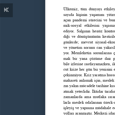
Ülkemiz,  tüm  dünyayı  etkiley
sayıda  kişinin  yaşamını  yitir
açan pandemi sürecini ve bu
mik-sosyal  etkilerini  yaşam
ediyor.  Salgının  henüz  kontr
diği ve dönüşümünün kestiril
günlerde;  mevcut  siyasal-eko
ve yönetim sorunu can yakıcıl
yor. Memleketin sorunlarına 
mak  bir  yana  çözüme  dair  p
bile izlerine rastlayamazken, i
cut krize her gün bir yenisini
çekinmiyor. Kriz yaratma husu
mahareti anlamak için, meslek
zın yakın mücadele tarihine kıs
atmak yeterlidir. İktidar tarafın
zamanlarda  ama  mutlaka  ısrar
larla meslek odalarının özerk-
işleyiş ve yapısına müdahale e
yolları aranmıştır. Merkezi ida