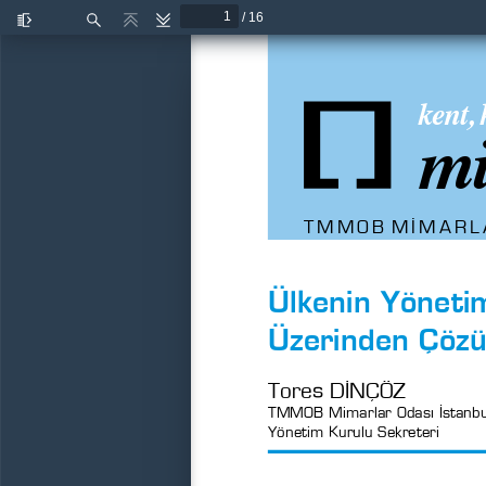
/ 16
Kenar
Bul
Önceki
Sonraki
çubuğunu
aç/kapat
kent, 
mi
TMMOB MİMARLA
Ülkenin Yönetim
Üzerinden Çöz
Tores DİNÇÖZ
TMMOB Mimarlar Odası İstanbu
Yönetim Kurulu Sekreteri