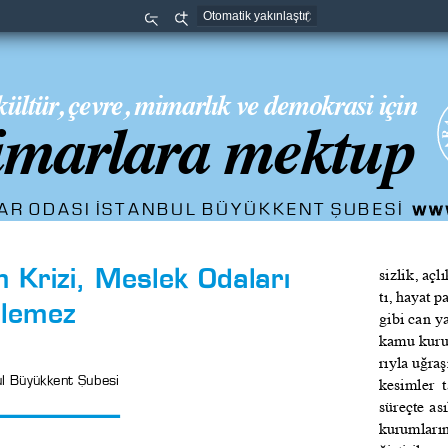
Uzaklaştır
Yaklaştır
kültür, çevre, mimarlık ve demokrasi için
marlara mektup
ww
R ODASI İSTANBUL BÜYÜKKENT ŞUBESİ  
 Krizi, Meslek Odaları 
sizlik, aç
tı, hayat p
ülemez
gibi can y
kamu kuru
rıyla uğra
l Büyükkent Şubesi
kesimler  t
süreçte as
kurumların