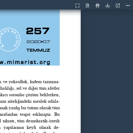
Geçerli
Sunum
Aç
Yazdır
İndir
Ara
görünüm
Modu
257
2020•07
TEMMUZ
w.mimarist.org
lık ve yoksulluk, kıdem tazmina
-
ahalılığı, sel ve diğer tüm afetler 
akıcı sorunlar çözüm beklerken, 
mu niteliğindeki meslek odala
-
şmak yanlış bir tutum olarak tüm 
arafından  tespit  edilmiştir.  Bu 
ıl sıkıntı, tüm demokratik-özerk 
  yapılarının  keyfi  olarak  de
-