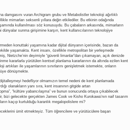
ına damgasını vuran Archigram grubu ve Metabolistler teknoloji ağırlıklı
kle mimarları seksenli yıllara değin etkilediler. Bu etkinin odağında
 yaşamında kullanılması söz konusuydu. Bu çabaların arkasında, mimarların
 dünyalar sunma girişimine karşın, kent kullanıcılarının teknolojiye
irmeden konuttaki yaşamına kadar dijital dünyanın içerisinde, bazan da
kilde yaşamakta. Kent insanı, özellikle metropolitan bir yerleşmede
iş, Nietzche’nin deyimiyle “güvenli limanlar”dan çıkamayan, açık denizde
nme kararlarla yürütülen kentsel planlama kararlarının da altında ezilen kent
oji artıkları ile yaşamlarının sınırlarını genişletmek istemekte, onların
ngüye dönüşmekte.
k dijitalleşmeyi hedefliyor olmamızın temel nedeni de kent planlamada
dığı olanakların yanı sıra, kent insanının gitgide artan
opma”, “kültüre yabancılaşma” ve bunun sonucunda ortaya çıkabilecek
seyir, bizi gelecekte gerçekten James Cook ve Kisho Kurokawa’nın naif tasarım
ların kaçıp kurtulduğu karanlık megalopolislere mi?
receklerini ümit etmekteyiz. Tüm öğrencilere ve yürütücülere başarı