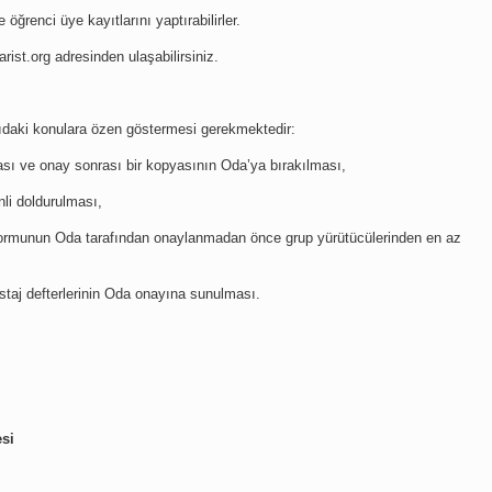
ğrenci üye kayıtlarını yaptırabilirler.
arist.org adresinden ulaşabilirsiniz.
ğıdaki konulara özen göstermesi gerekmektedir:
ası ve onay sonrası bir kopyasının Oda’ya bırakılması,
nli doldurulması,
e formunun Oda tarafından onaylanmadan önce grup yürütücülerinden en az
e staj defterlerinin Oda onayına sunulması.
si