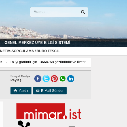
GENEL MERKEZ ÜYE BILGI SISTEMI
NETIM-SORGULAMA / BÜRO TESCIL
görüntü için 1366×768 çözünürlük ve üzerinde kullanınız.
En iyi görüntü için Chr
Sosyal Medya
Paylaş
Yazdır
E-Mail Gönder

✉