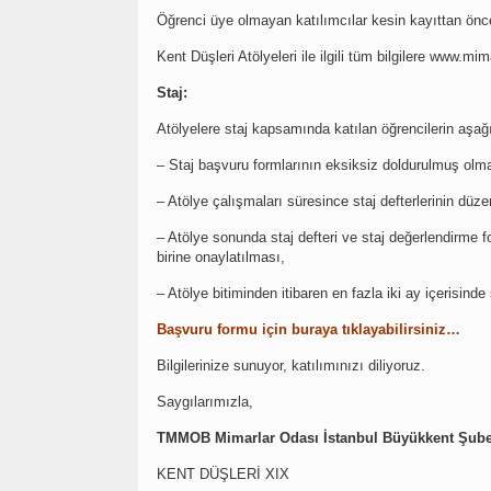
Öğrenci üye olmayan katılımcılar kesin kayıttan önce ö
Kent Düşleri Atölyeleri ile ilgili tüm bilgilere www.mim
Staj:
Atölyelere staj kapsamında katılan öğrencilerin aşa
– Staj başvuru formlarının eksiksiz doldurulmuş olm
– Atölye çalışmaları süresince staj defterlerinin düze
– Atölye sonunda staj defteri ve staj değerlendirm
birine onaylatılması,
– Atölye bitiminden itibaren en fazla iki ay içerisind
Başvuru formu için buraya tıklayabilirsiniz…
Bilgilerinize sunuyor, katılımınızı diliyoruz.
Saygılarımızla,
TMMOB Mimarlar Odası İstanbul Büyükkent Şube
KENT DÜŞLERİ XIX