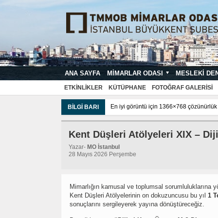
ANA SAYFA
MIMARLAR ODASI
MESLEKI DE
MIMARI PROJE ÇIZIM VE SUNUŞ STA
ETKINLIKLER
KÜTÜPHANE
FOTOĞRAF GALERISI
En iyi görüntü için 1366×768 çözünürlük ve üzerinde k
BILGI BARI
Kent Düşleri Atölyeleri XIX – Di
Yazar-
MO İstanbul
28 Mayıs 2026 Perşembe
Mimarlığın kamusal ve toplumsal sorumluluklarına y
Kent Düşleri Atölyelerinin on dokuzuncusu bu yıl
1 
sonuçlarını sergileyerek yayına dönüştüreceğiz.