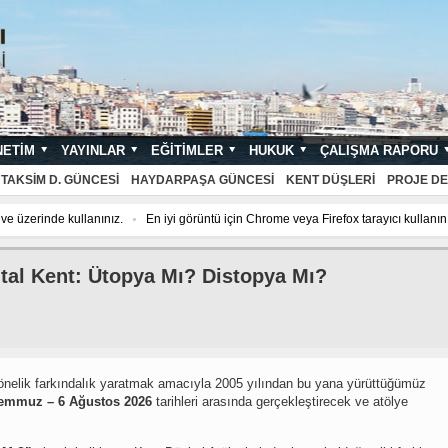
NETIM
YAYINLAR
EĞITIMLER
HUKUK
ÇALIŞMA RAPORU
NDARTLARI
TAKSIM D. GÜNCESI
HAYDARPAŞA GÜNCESI
KENT DÜŞLERI
PROJE DE
ullanınız.
En iyi görüntü için Chrome veya Firefox tarayıcı kullanınız.
En iyi 
jital Kent: Ütopya Mı? Distopya Mı?
önelik farkındalık yaratmak amacıyla 2005 yılından bu yana yürüttüğümüz
Temmuz – 6 Ağustos 2026
tarihleri arasında gerçekleştirecek ve atölye