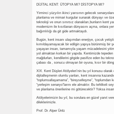
DİJİTAL KENT: ÜTOPYA MI? DİSTOPYA MI?
Yirminci yüzyılın ikinci yarısının gelecek senaryolar
planlama ve mimari kurgular sunarak dünyayı ve özelli
teknoloji ve onun sınırsız olanakları,bunların kent
modernizm ile kısıtlanan dünyasını açma, onlara yeni
bağımlılığı da git gide artmaktaydı.
Bugün, kent insanı ulaşımdan enerjiye, çocuk yetişt
kımıldayamayacak bir edilgin yapıya bürünmüş bir şe
yaşayan insan, tamamıyla yaşam mücadelesini yitirm
yol almaktan korkan bir yapıda. Kentimizde tepeden i
mağdurları, kendilerini gitgide pasifize eden bu teknol
çabası da , sonucu olmayan bir oyuna, kısır bir dö
XIX. Kent Düşleri Atölyeleri’nin bu yıl konusu olara
dijitalleşmenin olumlu yanları, kent insanına kazandır
“toplumsallaşamama”, “bireyselleşme”, “toplumdan k
“yerleşim senaryo”larını ele almaktır. Bu tehlikeli 
ve planlama önerilerine mi götürecektir? Yoksa insan
Atölyelerimizin bu yıl, bu sorulara en güzel yanıt ve
dileklerimizle.
Prof. Dr. Alper Ünlü