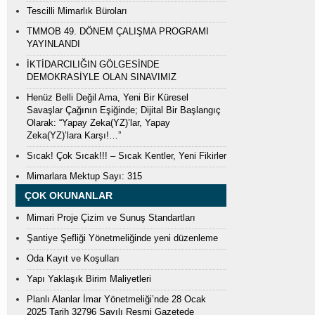
Tescilli Mimarlık Büroları
TMMOB 49. DÖNEM ÇALIŞMA PROGRAMI
YAYINLANDI
İKTİDARCILIĞIN GÖLGESİNDE
DEMOKRASİYLE OLAN SINAVIMIZ
Henüz Belli Değil Ama, Yeni Bir Küresel
Savaşlar Çağının Eşiğinde; Dijital Bir Başlangıç
Olarak: “Yapay Zeka(YZ)’lar, Yapay
Zeka(YZ)’lara Karşı!…”
Sıcak! Çok Sıcak!!! – Sıcak Kentler, Yeni Fikirler
Mimarlara Mektup Sayı: 315
ÇOK OKUNANLAR
Mimari Proje Çizim ve Sunuş Standartları
Şantiye Şefliği Yönetmeliğinde yeni düzenleme
Oda Kayıt ve Koşulları
Yapı Yaklaşık Birim Maliyetleri
Planlı Alanlar İmar Yönetmeliği’nde 28 Ocak
2025 Tarih 32796 Sayılı Resmi Gazetede