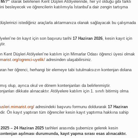
a Mı?”
olarak belirlenen Kent Düşleri Atölyelerinde, her yıl olduğu gibi farklı
erini besleyecek ve öğrencilerin katılımıyla İstanbul’a dair zengin tartışma
e düşlerinizi istediğiniz araçlarla aktarmanıza olanak sağlayacak bu çalışmada
lyeleri’ne ön kayıt için son başvuru tarihi
17 Haziran 2026
, kesin kayıt için
tir.
en Kent Düşleri Atölyeleri’ne katılım için Mimarlar Odası öğrenci üyesi olmak
marist.org/ogrenci-uyelik/
adresinden ulaşabilirsiniz.
uran her öğrenci, herhangi bir elemeye tabi tutulmaksızın kontenjan dolana
ılmış olup, ayrıca okul ve dönem kontenjanları da belirlenmiştir.
anları dikkate alınacaktır. Atölyelere katılım için 1. sınıfı bitirmiş olma
usleri.mimarist.org/
adresindeki başvuru formunu doldurarak
17 Haziran
dir. Ön kayıt yaptıran tüm öğrenciler kesin kayıt yaptırma hakkına sahip
 2025 – 24 Haziran 2025
tarihleri arasında şubemize gelerek kesin
kontenjan aşılması durumunda, kayıt yapma sırası esas alınacaktır.