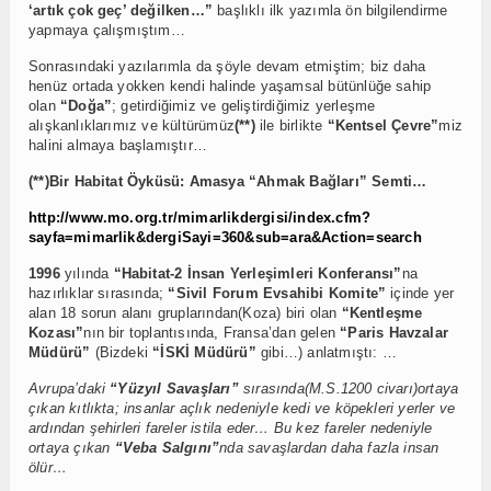
‘artık çok geç’ değilken…”
başlıklı ilk yazımla ön bilgilendirme
yapmaya çalışmıştım…
Sonrasındaki yazılarımla da şöyle devam etmiştim; biz daha
henüz ortada yokken kendi halinde yaşamsal bütünlüğe sahip
olan
“Doğa”
; getirdiğimiz ve geliştirdiğimiz yerleşme
alışkanlıklarımız ve kültürümüz
(**)
ile birlikte
“Kentsel Çevre”
miz
halini almaya başlamıştır…
(**)Bir Habitat Öyküsü: Amasya “Ahmak Bağları” Semti…
http://www.mo.org.tr/mimarlikdergisi/index.cfm?
sayfa=mimarlik&dergiSayi=360&sub=ara&Action=search
1996
yılında
“Habitat-2 İnsan Yerleşimleri Konferansı”
na
hazırlıklar sırasında;
“Sivil Forum Evsahibi Komite”
içinde yer
alan 18 sorun alanı gruplarından(Koza) biri olan
“Kentleşme
Kozası”
nın bir toplantısında, Fransa’dan gelen
“Paris Havzalar
Müdürü”
(Bizdeki
“İSKİ Müdürü”
gibi…) anlatmıştı: …
Avrupa’daki
“Yüzyıl Savaşları”
sırasında(M.S.1200 civarı)ortaya
çıkan kıtlıkta; insanlar açlık nedeniyle kedi ve köpekleri yerler ve
ardından şehirleri fareler istila eder… Bu kez fareler nedeniyle
ortaya çıkan
“Veba Salgını”
nda savaşlardan daha fazla insan
ölür…