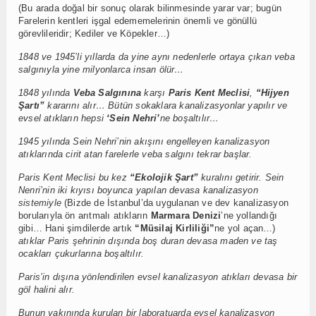
(Bu arada doğal bir sonuç olarak bilinmesinde yarar var; bugün
Farelerin kentleri işgal edememelerinin önemli ve gönüllü
görevlileridir; Kediler ve Köpekler…)
1848 ve 1945’li yıllarda da yine aynı nedenlerle ortaya çıkan veba
salgınıyla yine milyonlarca insan ölür…
1848 yılında
Veba Salgınına
karşı
Paris Kent Meclisi
,
“Hijyen
Şartı”
kararını alır… Bütün sokaklara kanalizasyonlar yapılır ve
evsel atıkların hepsi
‘Sein Nehri’
ne boşaltılır…
1945 yılında Sein Nehri’nin akışını engelleyen kanalizasyon
atıklarında cirit atan farelerle veba salgını tekrar başlar.
Paris Kent Meclisi bu kez
“Ekolojik Şart”
kuralını getirir. Sein
Nenri’nin iki kıyısı boyunca yapılan devasa kanalizasyon
sistemiyle
(Bizde de İstanbul’da uygulanan ve dev kanalizasyon
borularıyla ön arıtmalı atıkların
Marmara Denizi
’ne yollandığı
gibi… Hani şimdilerde artık
“Müsilaj Kirliliği”
ne yol açan…)
atıklar Paris şehrinin dışında boş duran devasa maden ve taş
ocakları çukurlarına boşaltılır.
Paris’in dışına yönlendirilen evsel kanalizasyon atıkları devasa bir
göl halini alır.
Bunun yakınında kurulan bir laboratuarda evsel kanalizasyon