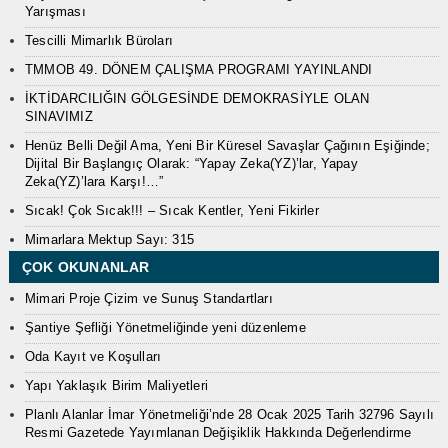
Yarışması
Tescilli Mimarlık Büroları
TMMOB 49. DÖNEM ÇALIŞMA PROGRAMI YAYINLANDI
İKTİDARCILIĞIN GÖLGESİNDE DEMOKRASİYLE OLAN
SINAVIMIZ
Henüz Belli Değil Ama, Yeni Bir Küresel Savaşlar Çağının Eşiğinde;
Dijital Bir Başlangıç Olarak: “Yapay Zeka(YZ)’lar, Yapay
Zeka(YZ)’lara Karşı!…”
Sıcak! Çok Sıcak!!! – Sıcak Kentler, Yeni Fikirler
Mimarlara Mektup Sayı: 315
ÇOK OKUNANLAR
Mimari Proje Çizim ve Sunuş Standartları
Şantiye Şefliği Yönetmeliğinde yeni düzenleme
Oda Kayıt ve Koşulları
Yapı Yaklaşık Birim Maliyetleri
Planlı Alanlar İmar Yönetmeliği’nde 28 Ocak 2025 Tarih 32796 Sayılı
Resmi Gazetede Yayımlanan Değişiklik Hakkında Değerlendirme