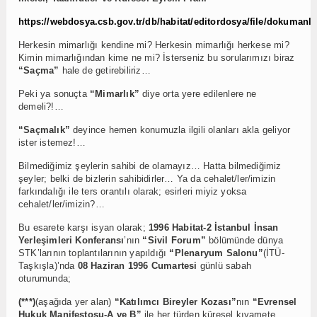
https://webdosya.csb.gov.tr/db/habitat/editordosya/file/dokuman
Herkesin mimarlığı kendine mi? Herkesin mimarlığı herkese mi?
Kimin mimarlığından kime ne mi? İsterseniz bu sorularımızı biraz
“Saçma”
hale de getirebiliriz…
Peki ya sonuçta
“Mimarlık”
diye orta yere edilenlere ne
demeli?!…
“Saçmalık”
deyince hemen konumuzla ilgili olanları akla geliyor
ister istemez!…
Bilmediğimiz şeylerin sahibi de olamayız… Hatta bilmediğimiz
şeyler; belki de bizlerin sahibidirler… Ya da cehalet/ler/imizin
farkındalığı ile ters orantılı olarak; esirleri miyiz yoksa
cehalet/ler/imizin?…
Bu esarete karşı isyan olarak;
1996 Habitat-2 İstanbul İnsan
Yerleşimleri Konferansı
’nın
“Sivil Forum”
bölümünde dünya
STK’larının toplantılarının yapıldığı
“Plenaryum Salonu”
(İTÜ-
Taşkışla)’nda
08 Haziran 1996 Cumartesi
günlü sabah
oturumunda;
(***)
(aşağıda yer alan)
“Katılımcı Bireyler Kozası”
nın
“Evrensel
Hukuk Manifestosu-A ve B”
ile her türden küresel kıyamete