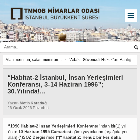
☰
memnun, satan memnun…
“Adalet Güvenceli Hukuk”un Mantığı; “Kamuyasal
dar Güzel Bir Şey Şu “Hayal Kurmak…”
Doğan Kuban’ın anısına… “İstanbul’u
lıkta Kuram Sempozyumu’na Doğru Giderken; “Mimarlar Odası Öğrenci Üye Gruplar
“Habitat-2 İstanbul, İnsan Yerleşimleri
leri…
Konferansı, 3-14 Haziran 1996”;
memnun, satan memnun…
“Adalet Güvenceli Hukuk”un Mantığı; “Kamuyasal
30.Yılında!…
dar Güzel Bir Şey Şu “Hayal Kurmak…”
Doğan Kuban’ın anısına… “İstanbul’u
lıkta Kuram Sempozyumu’na Doğru Giderken; “Mimarlar Odası Öğrenci Üye Gruplar
Yazar-
Metin Karadağ
26 Ocak 2026 Pazartesi
leri…
memnun, satan memnun…
“Adalet Güvenceli Hukuk”un Mantığı; “Kamuyasal
dar Güzel Bir Şey Şu “Hayal Kurmak…”
Doğan Kuban’ın anısına… “İstanbul’u
“1996 Habitat-2 İnsan Yerleşimleri Konferansı”
ndan bir(1) yıl
lıkta Kuram Sempozyumu’na Doğru Giderken; “Mimarlar Odası Öğrenci Üye Gruplar
önce
10 Haziran 1995 Cumartesi
günü yayınlanan (aşağıda yer
leri…
alan)
(*)SÖZ Dergisi
’nde
(*)“Habitat 2: Henüz bir kez daha