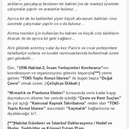
atıklarını parçalayıp beslenen bir bakteri (ve de mantar) üzerinde
çalışmalar yapılır ve arananlar bulunur…
Ayrıca bir de bu bakterileri yiyen küçük akvaryum balıkları cinsi
üzerinde çalışmalar yapılır ve o da bulunur…
Arıtma tesisleri için kullanılan bu bakteri ve küçük cins balıkların
ihracatı ile de ayrıca bir gelir sağlanır…
Atık gölünde arıtılmış sular bu kez Paris’e ve civar yerleşimlere
tarla/bahçe sulama ve tuvalet rezervuarlarında kullanılmak üzere
geri gönderilir…
Dün,
“1996 Habitat-2, İnsan Yerleşimleri Konferansı”
nın
koordinasyon ve organizasyonu görevini başarıyla
(***)
yerine
getiren
“TOKİ-Toplu Konut İdaresi”
ile bugün başta
“Doğal
Çevre”
olmak üzere; (
-Çelişkiye Dikkat!-)
“Mimarlık ve Planlama İlkeleri”
konusunda zerre kadar kaygı
duymaksızın ülkenin her yerinde işlediği
“Çevre ve Kent Suçları”
ile yol açtığı
“Kamusal Kaynak Tahribatına”
neden olan
“TOKİ-
Toplu Konut İdaresi”
arasındaki
“Saçmalık”
bağlantısına ne
diyebileceğiz ki?…
(***)Habitat Gündemi ve İstanbul Deklerasyonu / Hedef ve
İlkeler, Taahhütler ve Küresel Eylem Planı