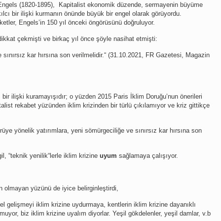
Engels (1820-1895), Kapitalist ekonomik düzende, sermayenin büyüme
kılcı bir ilişki kurmanın önünde büyük bir engel olarak görüyordu.
aketler, Engels’in 150 yıl önceki öngörüsünü doğruluyor.
ikkat çekmişti ve birkaç yıl önce şöyle nasihat etmişti:
 sınırsız kar hırsına son verilmelidir.“ (31.10.2021, FR Gazetesi, Magazin
cı bir ilişki kuramayışıdır; o yüzden 2015 Paris İklim Doruğu’nun önerileri
list rekabet yüzünden iklim krizinden bir türlü çıkılamıyor ve kriz gittikçe
rüye yönelik yatırımlara, yeni sömürgeciliğe ve sınırsız kar hırsına son
l, “teknik yenilik“lerle iklim krizine
uyum
sağlamaya çalışıyor.
n olmayan yüzünü de iyice belirginleştirdi,
sel gelişmeyi iklim krizine uydurmaya, kentlerin iklim krizine dayanıklı
or, biz iklim krizine uyalım diyorlar. Yeşil gökdelenler, yeşil damlar, v.b