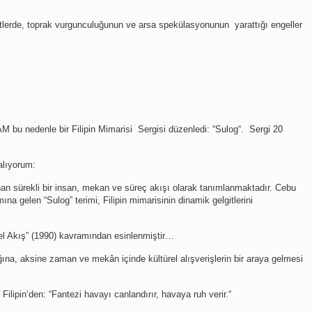
ntlerde, toprak vurgunculuğunun ve arsa spekülasyonunun yarattığı engeller
AM bu nedenle bir Filipin Mimarisi Sergisi düzenledi: “Sulog“. Sergi 20
 alıyorum:
anan sürekli bir insan, mekan ve süreç akışı olarak tanımlanmaktadır. Cebu
mına gelen “Sulog” terimi, Filipin mimarisinin dinamik gelgitlerini
rel Akış” (1990) kavramından esinlenmiştir…
ına, aksine zaman ve mekân içinde kültürel alışverişlerin bir araya gelmesi
 Filipin‘den: “Fantezi havayı canlandırır, havaya ruh verir.“