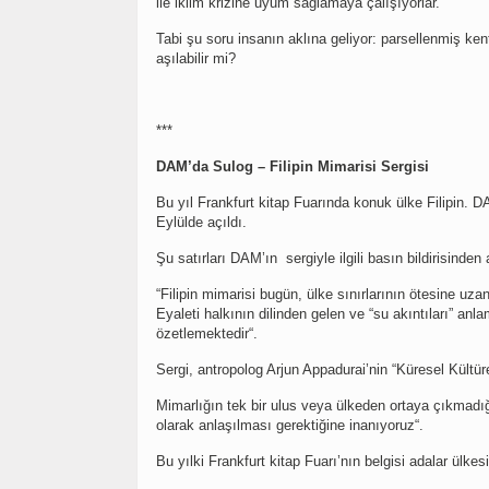
ile iklim krizine uyum sağlamaya çalışıyorlar.
Tabi şu soru insanın aklına geliyor: parsellenmiş ke
aşılabilir mi?
***
DAM’da Sulog – Filipin Mimarisi Sergisi
Bu yıl Frankfurt kitap Fuarında konuk ülke Filipin. D
Eylülde açıldı.
Şu satırları DAM’ın sergiyle ilgili basın bildirisinden
“Filipin mimarisi bugün, ülke sınırlarının ötesine uz
Eyaleti halkının dilinden gelen ve “su akıntıları” anla
özetlemektedir“.
Sergi, antropolog Arjun Appadurai’nin “Küresel Kültü
Mimarlığın tek bir ulus veya ülkeden ortaya çıkmadığ
olarak anlaşılması gerektiğine inanıyoruz“.
Bu yılki Frankfurt kitap Fuarı’nın belgisi adalar ülkesi