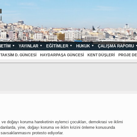
NETIM
YAYINLAR
EĞITIMLER
HUKUK
ÇALIŞMA RAPORU
NDARTLARI
TAKSIM D. GÜNCESI
HAYDARPAŞA GÜNCESI
KENT DÜŞLERI
PROJE DE
m ve doğayı koruma hareketinin eylemci çocukları, demokrasi ve iklimi
nlarda, yine, doğayı koruma ve iklim krizini önleme konusunda
n savsaklanmasını protesto ediyorlar.