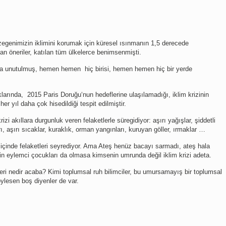
zegenimizin iklimini korumak için küresel ısınmanın 1,5 derecede
an öneriler, katılan tüm ülkelerce benimsenmişti.
ta unutulmuş, hemen hemen hiç birisi, hemen hemen hiç bir yerde
klarında, 2015 Paris Doruğu‘nun hedeflerine ulaşılamadığı, iklim krizinin
 her yıl daha çok hisedildiği tespit edilmiştir.
i akıllara durgunluk veren felaketlerle süregidiyor: aşırı yağışlar, şiddetli
arı, aşırı sıcaklar, kuraklık, orman yangınları, kuruyan göller, ırmaklar …
k içinde felaketleri seyrediyor. Ama Ateş henüz bacayı sarmadı, ateş hala
n eylemci çocukları da olmasa kimsenin umrunda değil iklim krizi adeta.
i nedir acaba? Kimi toplumsal ruh bilimciler, bu umursamayış bir toplumsal
ylesen boş diyenler de var.