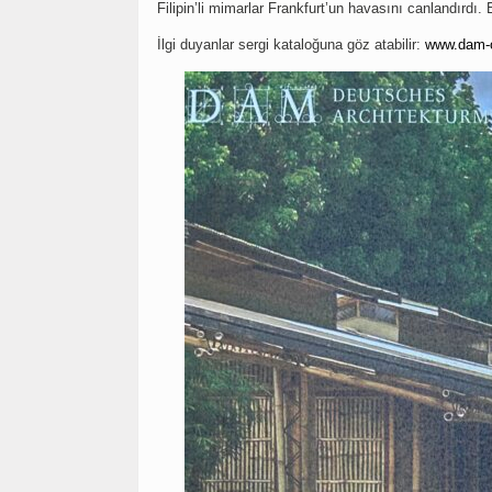
Filipin’li mimarlar Frankfurt’un havasını canlandırdı
İlgi duyanlar sergi kataloğuna göz atabilir:
www.dam-o