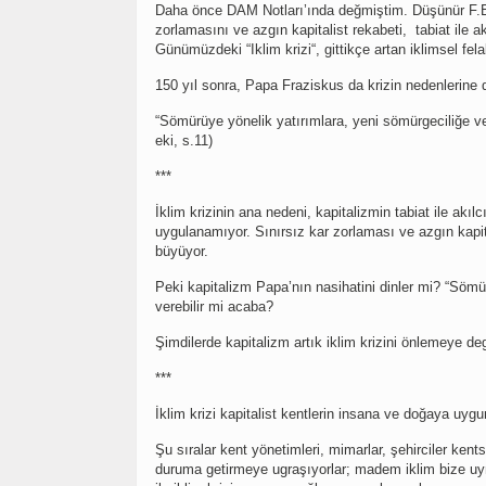
Daha önce DAM Notları’ında değmiştim. Düşünür F.
zorlamasını ve azgın kapitalist rekabeti, tabiat ile a
Günümüzdeki “Iklim krizi“, gittikçe artan iklimsel fel
150 yıl sonra, Papa Fraziskus da krizin nedenlerine d
“Sömürüye yönelik yatırımlara, yeni sömürgeciliğe ve
eki, s.11)
***
İklim krizinin ana nedeni, kapitalizmin tabiat ile akıl
uygulanamıyor. Sınırsız kar zorlaması ve azgın kapita
büyüyor.
Peki kapitalizm Papa’nın nasihatini dinler mi? “Sömü
verebilir mi acaba?
Şimdilerde kapitalizm artık iklim krizini önlemeye degi
***
İklim krizi kapitalist kentlerin insana ve doğaya uygu
Şu sıralar kent yönetimleri, mimarlar, şehirciler kent
duruma getirmeye ugraşıyorlar; madem iklim bize uymuy