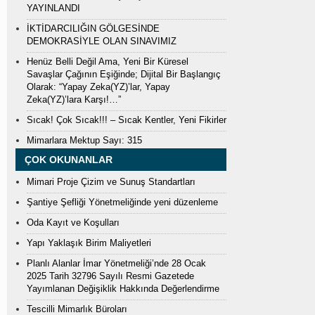
YAYINLANDI
İKTİDARCILIĞIN GÖLGESİNDE
DEMOKRASİYLE OLAN SINAVIMIZ
Henüz Belli Değil Ama, Yeni Bir Küresel
Savaşlar Çağının Eşiğinde; Dijital Bir Başlangıç
Olarak: “Yapay Zeka(YZ)’lar, Yapay
Zeka(YZ)’lara Karşı!…”
Sıcak! Çok Sıcak!!! – Sıcak Kentler, Yeni Fikirler
Mimarlara Mektup Sayı: 315
ÇOK OKUNANLAR
Mimari Proje Çizim ve Sunuş Standartları
Şantiye Şefliği Yönetmeliğinde yeni düzenleme
Oda Kayıt ve Koşulları
Yapı Yaklaşık Birim Maliyetleri
Planlı Alanlar İmar Yönetmeliği’nde 28 Ocak
2025 Tarih 32796 Sayılı Resmi Gazetede
Yayımlanan Değişiklik Hakkında Değerlendirme
Tescilli Mimarlık Büroları