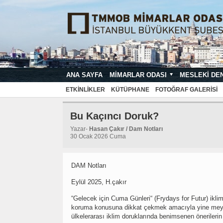
ANA SAYFA
MIMARLAR ODASI
MESLEKI DE
MIMARI PROJE ÇIZIM VE SUNUŞ STA
ETKINLIKLER
KÜTÜPHANE
FOTOĞRAF GALERISI
Bu Kaçıncı Doruk?
Yazar-
Hasan Çakır / Dam Notları
30 Ocak 2026 Cuma
DAM Notları
Eylül 2025, H.çakır
“Gelecek için Cuma Günleri“ (Frydays for Futur) ikli
koruma konusuna dikkat çekmek amacıyla yine meyda
ülkelerarası iklim doruklarında benimsenen önerileri