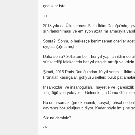
çocuklar işte…
+++
2015 yılında Ülkelerarası Paris İklim Doruğu‘nda, ge
sınırlandırılması ve emisyon azaltımı amacıyla yapıl
Sonra?! Sonra, o herkesçe benimsenen öneriler ade
uygulan(a)mamıştır.
Daha sonra? 2015’ten beri, her yıl yapılan iklim doru
sürüklediği feleketlerin her yıl gitgide arttığı ve krizin
Şimdi, 2015 Paris Doruğu’ndan 10 yıl sonra… İklim kriz
fırtınalar, kasırgalar, gökyüzü selleri; bulut patlamal
İnsankızları ve insanogulları, hayretle ve çaresizli
düştüğü yeri yakıyor… Gelecek için Cuma Günleri‘ni
Bu umursamazlığın ekonomik, sosyal, ruhsal nedenler
davranış bozukluğudur, diyor. Kader böyle imiş ne sö
Siz ne dersiniz?
***