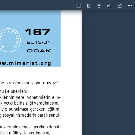
Geçerli
Sunum
Aç
Yazdır
İndir
Ara
görünüm
Modu
167
2013•01
OCAK
w.mimarist.org
line bırakılmasını istiyor muyuz?
u ile önerilen:
ilerinin yerel yönetimlerin elin
-
k yetki belirsizliği yaratılmasını,
liyle sunulması gereken eğitim, 
r, sosyal hizmetlerin paralı sunul
-
kezlerinde olması gereken donatı 
 özel mülkiyete verilmesini,