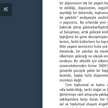
bir düşüncenin tek bir yaşam bi
te  edildiği,  düşüncenin,  özgürl
sayıldığı bir dönemde, toplumun
de gelebilir” endişesiyle sindiril
rı yaşıyoruz. Bu ortamda yeni 
bakmak adına gelenekselleştird
yıl buluşması, artık gelecek end
laştığımız bir güne dönüşmüştür
larının, farklı kültürlerin bu top
likte yaşam sevincinin hızla yok 
dönemde, bir yandan da mesle
ülkemizin geleceği ne olacak end
sindeyiz. Bir etkinlik için ülke
üniversitelerinden  birine  3000’
güvenlik gücüyle giden bir baş
kesinde,  başka  türlü  düşünme
mümkün değil.
Tüm  toplumsal  ve  kamu  d
rafa kaldırıldığı, tarihi doğal ve
ğerlerimize rant amacıyla yaklaş
yaklaşımlara  karşı  duran  her  t
sel ve toplumsal oluşum engelle