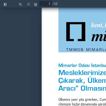
/ 12
Kenar
Bul
Önceki
Sonraki
çubuğunu
aç/kapat
kent, 
mi
TMMOB M‹MARLA
Mimarlar Odası İstanbu
Mesleklerimiz
Çıkarak, Ülkem
Aracı” Olmasın
Ülkemiz yeni yıla girerken, Cum
rihimizin hiçbir döneminde görü