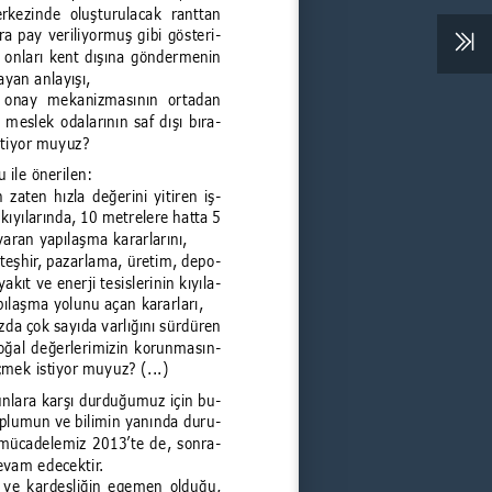
rkezinde  oluşturulacak  ranttan 
ra pay veriliyormuş gibi gösteri
-
a onları kent dışına göndermenin 
rayan anlayışı,
e  onay  mekanizmasının  ortadan 
k meslek odalarının saf dışı bıra
-
istiyor muyuz?
 ile önerilen:
 zaten hızla değerini yitiren iş
-
 kıyılarında, 10 metrelere hatta 5 
varan yapılaşma kararlarını,
 teşhir, pazarlama, üretim, depo
-
akıt ve enerji tesislerinin kıyıla
-
pılaşma yolunu açan kararları,
ızda çok sayıda varlığını sürdüren 
doğal değerlerimizin korunmasın
-
mek istiyor muyuz? (...)
nlara karşı durduğumuz için bu
-
oplumun ve bilimin yanında duru
-
mücadelemiz 2013’te de, sonra
-
evam edecektir. 
n ve kardeşliğin egemen olduğu, 