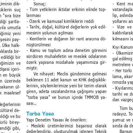
Sonuç:
-  Kent  me
çiminin dik
-
- Tüm yetkilerin iktidar erkinin elinde top
-
vatandaşla
üklerin  suç 
lanması
lip, aslınd
 “sıra bize 
- Özerk ve kamusal kimliklerin reddi
yollarını a
diği şartla
-
- Tarihi, doğal, kültürel değerlerin yok edil
-
-  Vize  v
yıla umutla 
mesinin yolunun açılması
kaldırılara
iğimiz yeni 
- Kentlerin ve doğanın bir rant aracına dö
-
kılmasını 
işesini pay
-
nüştürülmesi
. Ülke halk
-
Kıyı Kanunu
- Kamu ve toplum adına denetim görevini 
raklarda bir
-
- Ülkemizin
sürdüren muhalefetin ve meslek odalarının 
edildiği bir 
gal edilmiş
özerk yapısına müdahale yaşamımıza gir
-
ğimizin ve 
metrelere 
miştir.
işesi içeri
-
- Her türlü
Ve nihayet: Meclis gündemine gelmesi 
nin en büyük 
lama, akary
beklenen 11 adet kanun ve KHK değişiklik
-
in  üzerinde 
rımızda ya
lerinin, söylemlerimize yeni bir terim olarak 
bakanın ül
-
- Kıyılarım
giren, adeta cezalandırma çağrışımı yapan 
k  maalesef 
tarihi ve 
“torba yasa” ve bunun içinde TMMOB ya
-
dan vazgeç
sası...
eğerlerinin 
Tüm bu
 kültürel de
-
radayız. T
Torba Yasa
ıldığı ve bu 
Yapı Denetim Yasası ile önerilen:
şumuz ve 
ürlü  birey
-
-  Mesleki  üretimlerimizi  başarısız  olarak 
sında da d
ndiği gibi, 
değerlendirip, oluşturulmak istenen Teknik 
Barışı