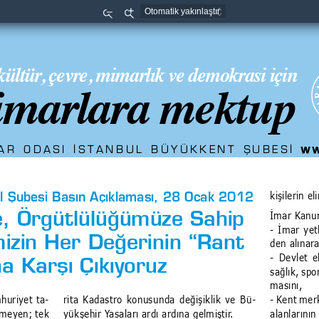
Uzaklaştır
Yaklaştır
kültür, çevre, mimarlık ve demokrasi için
marlara mektup
ww
R ODASI ‹STANBUL BÜYÜKKENT ŞUBES‹ 
kişilerin e
l Şubesi Basın Açıklaması, 28 Ocak 2012
İmar Kanun
e, Örgütlülüğümüze Sahip 
- İmar yetk
den alınara
izin Her Değerinin “Rant 
- Devlet e
a Karşı Çıkıyoruz
sağlık, spo
masını,
huriyet ta
-
rita Kadastro konusunda değişiklik ve Bü
-
- Kent mer
yükşehir Yasaları ardı ardına gelmiştir.
alanlarının
lmeyen; tek 